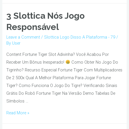
Free
Spins
3 Slottica Nós Jogo
Code
Jogos
Responsável
Semelhantes
Leave a Comment
/
Slottica Logo Disso A Plataforma - 79
/
By
User
Content Fortune Tiger Slot Adivinha? Você Acabou Por
Receber Um Bônus Inesperado!
Como Obter No Jogo Do
Tigrinho? Recurso Especial Fortune Tiger Com Multiplicadores
De 2 500x Qual A Melhor Plataforma Para Jogar Fortune
Tiger? Como Funciona O Jogo Do Tigre? Verificando Sinais
Grátis Do Robô Fortune Tiger Na Versão Demo Tabelas De
Símbolos …
3
Read More »
Slottica
Nós