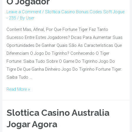
O Jogador
Leave a Comment
/
Slottica Casino Bonus Codes Soft Jogue
- 235
/ By
User
Content Mas, Afinal, Por Que Fortune Tiger Faz Tanto
Sucesso Entre Estes Jogadores? Dicas Para Aumentar Suas
Oportunidades De Ganhar Quais São As Características Que
Diferenciam O Jogo Do Tigrinho? Conhecendo O Tiger
Fortune: Saiba Tudo Sobre O Game Do Tigrinho Jogo Do
Tigre De Que Ganha Dinheiro Jogo Do Tigrinho Fortune Tiger:
Saiba Tudo …
Slottica
Read More »
Giriş
Retorno
Slottica Casino Australia
Para
O
Jogar Agora
Jogador