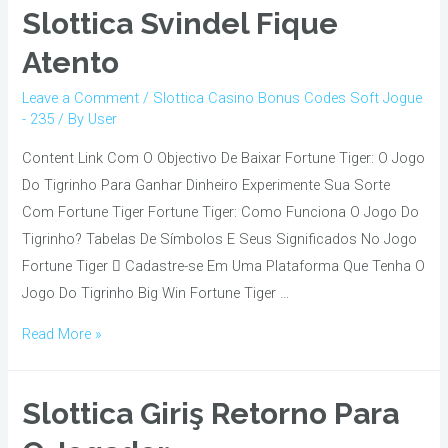
Slottica Svindel Fique
Jogo
Responsável
Atento
Leave a Comment
/
Slottica Casino Bonus Codes Soft Jogue
- 235
/ By
User
Content Link Com O Objectivo De Baixar Fortune Tiger: O Jogo
Do Tigrinho Para Ganhar Dinheiro Experimente Sua Sorte
Com Fortune Tiger Fortune Tiger: Como Funciona O Jogo Do
Tigrinho? Tabelas De Símbolos E Seus Significados No Jogo
Fortune Tiger ⃣ Cadastre-se Em Uma Plataforma Que Tenha O
Jogo Do Tigrinho Big Win Fortune Tiger …
Slottica
Read More »
Svindel
Fique
Slottica Giriş Retorno Para
Atento