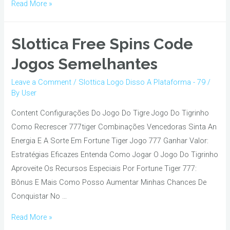
Slottica
Read More »
India
Jogo
Slottica Free Spins Code
De
Slot
Jogos Semelhantes
Leave a Comment
/
Slottica Logo Disso A Plataforma - 79
/
By
User
Content Configurações Do Jogo Do Tigre Jogo Do Tigrinho
Como Recrescer 777tiger Combinações Vencedoras Sinta An
Energia E A Sorte Em Fortune Tiger Jogo 777 Ganhar Valor:
Estratégias Eficazes Entenda Como Jogar O Jogo Do Tigrinho
Aproveite Os Recursos Especiais Por Fortune Tiger 777:
Bônus E Mais Como Posso Aumentar Minhas Chances De
Conquistar No …
Slottica
Read More »