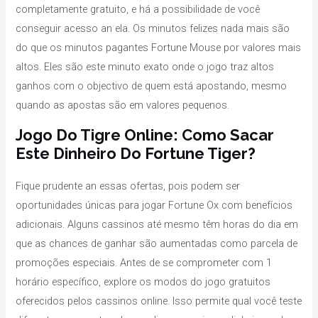
completamente gratuito, e há a possibilidade de você
conseguir acesso an ela. Os minutos felizes nada mais são
do que os minutos pagantes Fortune Mouse por valores mais
altos. Eles são este minuto exato onde o jogo traz altos
ganhos com o objectivo de quem está apostando, mesmo
quando as apostas são em valores pequenos.
Jogo Do Tigre Online: Como Sacar
Este Dinheiro Do Fortune Tiger?
Fique prudente an essas ofertas, pois podem ser
oportunidades únicas para jogar Fortune Ox com benefícios
adicionais. Alguns cassinos até mesmo têm horas do dia em
que as chances de ganhar são aumentadas como parcela de
promoções especiais. Antes de se comprometer com 1
horário específico, explore os modos do jogo gratuitos
oferecidos pelos cassinos online. Isso permite qual você teste