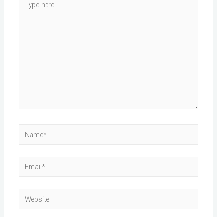
here..
Name*
Email*
Website