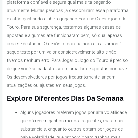
plataforma confiável e segura qual mais ta pagando
atualmente. Muitas pessoas já descobriram essa plataforma
e estão ganhando dinheiro jogando Fortune Ox este jogo do
Touro. Para sua segurança, testamos algumas casas de
apostas e algumas até funcionaram bem, só qual apenas
uma se destacou! O depósito caiu na hora e realizamos 1
saque teste por um valor consideravelmente alto e não
tivemos nenhum erro. Para Jogar o Jogo do Touro é preciso
de que você se cadastre-se em uma lar de apostas confiável.
Os desenvolvedores por jogos frequentemente lançam
atualizações ou ajustes em seus jogos.
Explore Diferentes Dias Da Semana
Alguns jogadores preferem jogos por alta volatilidade,
que oferecem ganhos menos frequentes, mas mais
substanciais, enquanto outros optam por jogos de
baixa volatilidade, que proporcionam ganhos mais