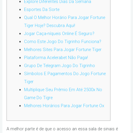
Explore Diferentes Dias Da Semana
Esportes Da Sorte
Qual O Melhor Horário Para Jogar Fortune
Tiger Hoje? Descubra Aqui!
Jogar Caça-níqueis Online É Seguro?
Como Este Jogo Do Tigrinho Funciona?
Melhores Sites Para Jogar Fortune Tiger
Plataforma Acelerabet Não Paga!
Grupo De Telegram Jogo Do Tigrinho
Símbolos E Pagamentos Do Jogo Fortune
Tiger
Multiplique Seu Prêmio Em Até 2500x No
Game Do Tigre
Melhores Horários Para Jogar Fortune Ox
A melhor parte é de que o acesso an essa sala de sinais é