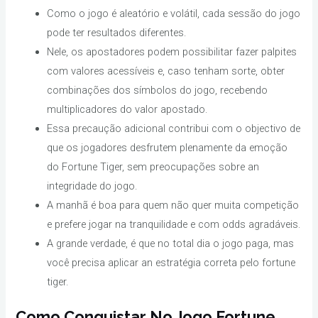
Como o jogo é aleatório e volátil, cada sessão do jogo
pode ter resultados diferentes.
Nele, os apostadores podem possibilitar fazer palpites
com valores acessíveis e, caso tenham sorte, obter
combinações dos símbolos do jogo, recebendo
multiplicadores do valor apostado.
Essa precaução adicional contribui com o objectivo de
que os jogadores desfrutem plenamente da emoção
do Fortune Tiger, sem preocupações sobre an
integridade do jogo.
A manhã é boa para quem não quer muita competição
e prefere jogar na tranquilidade e com odds agradáveis.
A grande verdade, é que no total dia o jogo paga, mas
você precisa aplicar an estratégia correta pelo fortune
tiger.
Como Conquistar No Jogo Fortune