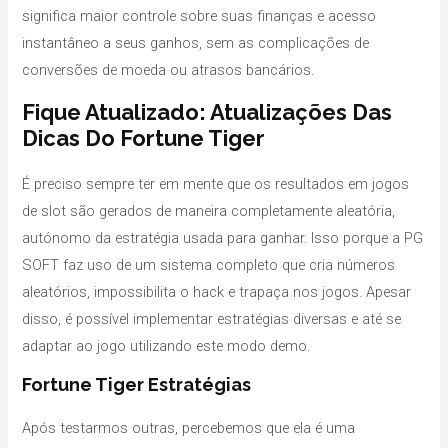
significa maior controle sobre suas finanças e acesso
instantâneo a seus ganhos, sem as complicações de
conversões de moeda ou atrasos bancários.
Fique Atualizado: Atualizações Das
Dicas Do Fortune Tiger
É preciso sempre ter em mente que os resultados em jogos
de slot são gerados de maneira completamente aleatória,
autónomo da estratégia usada para ganhar. Isso porque a PG
SOFT faz uso de um sistema completo que cria números
aleatórios, impossibilita o hack e trapaça nos jogos. Apesar
disso, é possível implementar estratégias diversas e até se
adaptar ao jogo utilizando este modo demo.
Fortune Tiger Estratégias
Após testarmos outras, percebemos que ela é uma