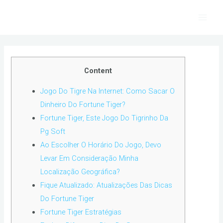
Skip
to
Main
content
Men
Content
Jogo Do Tigre Na Internet: Como Sacar O
Dinheiro Do Fortune Tiger?
Fortune Tiger, Este Jogo Do Tigrinho Da
Pg Soft
Ao Escolher O Horário Do Jogo, Devo
Levar Em Consideração Minha
Localização Geográfica?
Fique Atualizado: Atualizações Das Dicas
Do Fortune Tiger
Fortune Tiger Estratégias