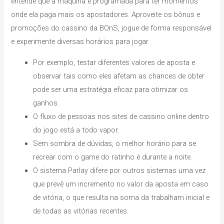
entende que a máquina é programada para ter momentos
onde ela paga mais os apostadores. Aproveite os bônus e
promoções do cassino da BOnS, jogue de forma responsável
e experimente diversas horários para jogar.
Por exemplo, testar diferentes valores de aposta e
observar tais como eles afetam as chances de obter
pode ser uma estratégia eficaz para otimizar os
ganhos.
O fluxo de pessoas nos sites de cassino online dentro
do jogo está a todo vapor.
Sem sombra de dúvidas, o melhor horário para se
recrear com o game do ratinho é durante a noite.
O sistema Parlay difere por outros sistemas uma vez
que prevê um incremento no valor da aposta em caso
de vitória, o que resulta na soma da trabalham inicial e
de todas as vitórias recentes.