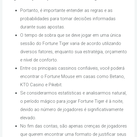
Portanto, é importante entender as regras e as
probabilidades para tomar decisões informadas
durante suas apostas.
O tempo de sobra que se deve jogar em uma única
sessão do Fortune Tiger varia de acordo utilizando
diversos fatores, enquanto sua estratégia, orçamento
e nível de conforto.
Entre os principais cassinos confiáveis, você poderá
encontrar o Fortune Mouse em casas como Betano,
KTO Casino e Pikebit.
Se considerarmos estatísticas e analisarmos natural,
o período mágico para jogar Fortune Tiger é à noite,
devido ao número de jogadores é significativamente
elevado.
No fim das contas, são apenas crenças de jogadores
que querem encontrar uma formato de justificar seus