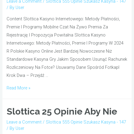
Leave a Comment
/
Slottica 555 Opinie Szukasz Kasyna - 147
/ By
User
Content Slottica Kasyno Internetowego: Metody Płatności,
Premie I Programy Mobilne Czat Na Żywo Premia Za
Rejestrację I Propozycja Powitalna Slottica Kasyno
Internetowego: Metody Płatności, Premie I Programy W 2024
R Polskie Kasyno Online Jest Bardziej Nowoczesne Niż
Standardowe Kasyna Gry Jakim Sposobem Usunąć Rachunek
Rozliczeniowy Na Fotce? Usuwamy Dane Spośród Fotkapl
Krok Dwa – Przejdź …
Slottica
Read More »
Kasyno
Żywo
Slottica 25 Opinie Aby Nie
Gry
Leave a Comment
/
Slottica 555 Opinie Szukasz Kasyna - 147
/ By
User