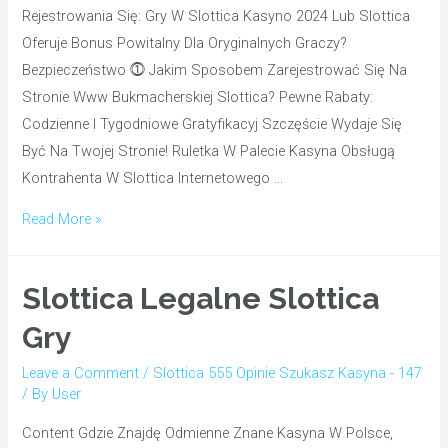
Rejestrowania Się: Gry W Slottica Kasyno 2024 Lub Slottica
Oferuje Bonus Powitalny Dla Oryginalnych Graczy?
Bezpieczeństwo ⓵ Jakim Sposobem Zarejestrować Się Na
Stronie Www Bukmacherskiej Slottica? Pewne Rabaty:
Codzienne I Tygodniowe Gratyfikacyj Szczęście Wydaje Się
Być Na Twojej Stronie! Ruletka W Palecie Kasyna Obsługą
Kontrahenta W Slottica Internetowego …
Slottica
Read More »
Casino
Mobile
Slottica Legalne Slottica
Wybór
Metod
Gry
Leave a Comment
/
Slottica 555 Opinie Szukasz Kasyna - 147
/ By
User
Content Gdzie Znajdę Odmienne Znane Kasyna W Polsce,