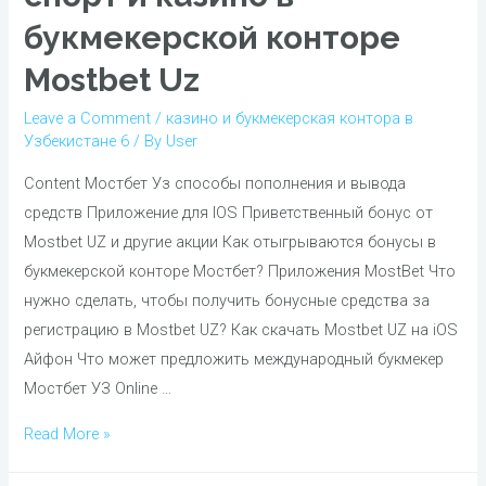
букмекерской конторе
Mostbet Uz
Leave a Comment
/
казино и букмекерская контора в
Узбекистане 6
/ By
User
Content Мостбет Уз способы пополнения и вывода
средств Приложение для IOS Приветственный бонус от
Mostbet UZ и другие акции Как отыгрываются бонусы в
букмекерской конторе Мостбет? Приложения MostBet Что
нужно сделать, чтобы получить бонусные средства за
регистрацию в Mostbet UZ? Как скачать Mostbet UZ на iOS
Айфон Что может предложить международный букмекер
Мостбет УЗ Online …
Мостбет
Read More »
Уз