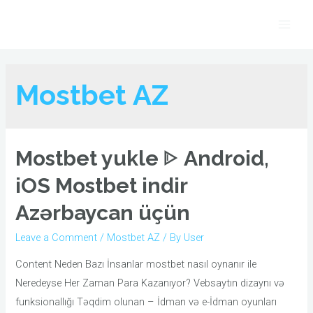
Skip
to
Main
content
Men
Mostbet AZ
Mostbet yukle ᐈ Android,
iOS Mostbet indir
Azərbaycan üçün
Leave a Comment
/
Mostbet AZ
/ By
User
Content Neden Bazı İnsanlar mostbet nasıl oynanır ile
Neredeyse Her Zaman Para Kazanıyor? Vebsaytın dizaynı və
funksionallığı Təqdim olunan – İdman və e-İdman oyunları