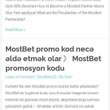
Upto 60% Revshare How to Become a Mostbet Partner Abunə
Olun Yeni qeydiyyat What are the Peculiarities of the Mostbet
Partnership? …
MostBet
Read More »
Partners
Affiliate
MostBet promo kod necə
Program
Review
əldə etmək olar 》 MostBet
2023
promosyon kodu
Upto
60%
Leave a Comment
/
Mostbet AZ
/ By
User
Revshare
Content Nə verir MostBet promo kod bir bahis şirkətindən?
MostBet-də təqdimat kodu üzrə bonuslar haqqında ümumi
mılumat Ad günündə insult keçirdi, aktyorlarla birgə kəlmeyi-
şəhadətini gətirdi – Əməkdar artistin ölümünə nə səbəb