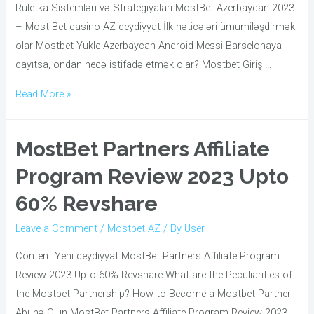
Ruletka Sistemləri və Strategiyaları MostBet Azerbaycan 2023
– Most Bet casino AZ qeydiyyat İlk nəticələri ümumiləşdirmək
olar Mostbet Yukle Azerbaycan Android Messi Barselonaya
qayıtsa, ondan necə istifadə etmək olar? Mostbet Giriş …
Mostbet
Read More »
yukle
ᐈ
MostBet Partners Affiliate
Android,
iOS
Program Review 2023 Upto
Mostbet
60% Revshare
indir
Azərbaycan
Leave a Comment
/
Mostbet AZ
/ By
User
üçün
Content Yeni qeydiyyat MostBet Partners Affiliate Program
Review 2023 Upto 60% Revshare What are the Peculiarities of
the Mostbet Partnership? How to Become a Mostbet Partner
Abunə Olun MostBet Partners Affiliate Program Review 2023