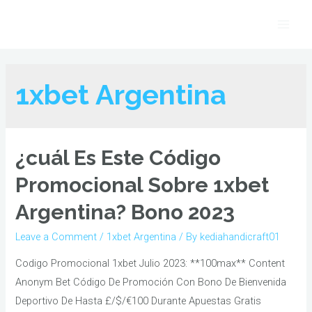
Skip
to
Main
content
Men
1xbet Argentina
¿cuál Es Este Código
Promocional Sobre 1xbet
Argentina? Bono 2023
Leave a Comment
/
1xbet Argentina
/ By
kediahandicraft01
Codigo Promocional 1xbet Julio 2023: **100max** Content
Anonym Bet Código De Promoción Con Bono De Bienvenida
Deportivo De Hasta £/$/€100 Durante Apuestas Gratis