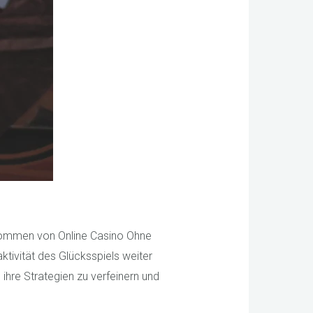
ufkommen von Online Casino Ohne
aktivität des Glücksspiels weiter
hre Strategien zu verfeinern und