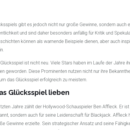
ksspiels gibt es jedoch nicht nur große Gewinne, sondern auch 
ntlichkeit und sind daher besonders anfällig für Kritik und Spekul
eschichten können als warnende Beispiele dienen, aber auch inspir
in.
ücksspiel ist nicht neu. Viele Stars haben im Laufe der Jahre ih
geworden. Diese Prominenten nutzen nicht nur ihre Bekanntheit
 um das Glücksspiel erfolgreich zu meistern.
as Glücksspiel lieben
zten Jahre zählt der Hollywood-Schauspieler Ben Affleck. Er ist n
nnt, sondern auch für seine Leidenschaft für Blackjack. Affleck 
ße Gewinne erzielte. Sein strategischer Ansatz und seine Fähigke