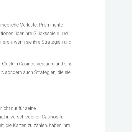
erhebliche Verluste. Prominente
ationen über ihre Glücksspiele und
ieren, wenn sie ihre Strategien und
r Glück in Casinos versucht und sind
, sondern auch Strategien, die sie
icht nur für seine
hat in verschiedenen Casinos für
it, die Karten zu zählen, haben ihm