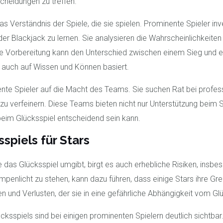
cheidungen zu treffen.
as Verständnis der Spiele, die sie spielen. Prominente Spieler inv
er Blackjack zu lernen. Sie analysieren die Wahrscheinlichkeiten
ierte Vorbereitung kann den Unterschied zwischen einem Sieg und
ft auch auf Wissen und Können basiert.
nte Spieler auf die Macht des Teams. Sie suchen Rat bei profess
n zu verfeinern. Diese Teams bieten nicht nur Unterstützung beim 
 beim Glücksspiel entscheidend sein kann.
spiels für Stars
das Glücksspiel umgibt, birgt es auch erhebliche Risiken, insbes
mpenlicht zu stehen, kann dazu führen, dass einige Stars ihre Gr
 und Verlusten, der sie in eine gefährliche Abhängigkeit vom Glü
ksspiels sind bei einigen prominenten Spielern deutlich sichtbar.