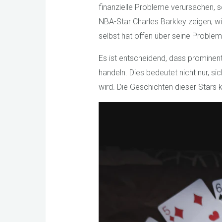
finanzielle Probleme verursachen, s
NBA-Star Charles Barkley zeigen, wi
selbst hat offen über seine Problem
Es ist entscheidend, dass prominen
handeln. Dies bedeutet nicht nur, s
wird. Die Geschichten dieser Stars