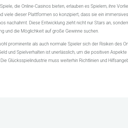
en Spiele, die Online-Casinos bieten, erlauben es Spielern, ihre Vo
 viele dieser Plattformen so konzipiert, dass sie ein immersives
os nachahmt. Diese Entwicklung zieht nicht nur Stars an, sonde
ung und die Möglichkeit auf große Gewinne suchen.
ohl prominente als auch normale Spieler sich der Risiken des On
d und Spielverhalten ist unerlässlich, um die positiven Aspekte
ie Glücksspielindustrie muss weiterhin Richtlinien und Hilfsangeb