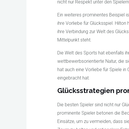
nicht nur Respekt unter den Spiele
Ein weiteres prominentes Beispiel ist
ihre Vorliebe für Glücksspiel. Hilt
ihre Verbindung zur Welt des Glücks
Mittelpunkt steht.
Die Welt des Sports hat ebenfalls ih
wettbewerbsorientierte Natur, die si
hat auch eine Vorliebe für Spiele 
eingebracht hat.
Glücksstrategien pro
Die besten Spieler sind nicht nur Gl
prominente Spieler betonen die Bede
Einsätze, um zu vermeiden, dass sie 