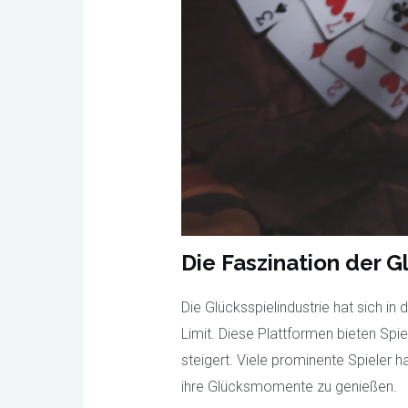
Die Faszination der G
Die Glücksspielindustrie hat sich 
Limit. Diese Plattformen bieten Spiel
steigert. Viele prominente Spieler
ihre Glücksmomente zu genießen.