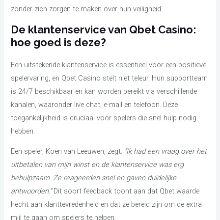
zonder zich zorgen te maken over hun veiligheid.
De klantenservice van Qbet Casino:
hoe goed is deze?
Een uitstekende klantenservice is essentieel voor een positieve
spelervaring, en Qbet Casino stelt niet teleur. Hun supportteam
is 24/7 beschikbaar en kan worden bereikt via verschillende
kanalen, waaronder live chat, e-mail en telefoon. Deze
toegankelijkheid is cruciaal voor spelers die snel hulp nodig
hebben.
Een speler, Koen van Leeuwen, zegt:
“Ik had een vraag over het
uitbetalen van mijn winst en de klantenservice was erg
behulpzaam. Ze reageerden snel en gaven duidelijke
antwoorden.”
Dit soort feedback toont aan dat Qbet waarde
hecht aan klanttevredenheid en dat ze bereid zijn om de extra
mijl te gaan om spelers te helpen.