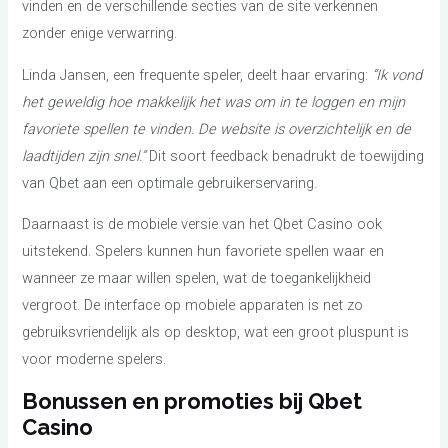
vinden en de verschillende secties van de site verkennen
zonder enige verwarring.
Linda Jansen, een frequente speler, deelt haar ervaring:
“Ik vond
het geweldig hoe makkelijk het was om in te loggen en mijn
favoriete spellen te vinden. De website is overzichtelijk en de
laadtijden zijn snel.”
Dit soort feedback benadrukt de toewijding
van Qbet aan een optimale gebruikerservaring.
Daarnaast is de mobiele versie van het Qbet Casino ook
uitstekend. Spelers kunnen hun favoriete spellen waar en
wanneer ze maar willen spelen, wat de toegankelijkheid
vergroot. De interface op mobiele apparaten is net zo
gebruiksvriendelijk als op desktop, wat een groot pluspunt is
voor moderne spelers.
Bonussen en promoties bij Qbet
Casino