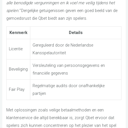
alle benodigde vergunningen en ik voel me veilig tijdens het
spelen.”
Dergelijke getuigenissen geven een goed beeld van de
gemoedsrust die Qbet biedt aan zijn spelers.
Kenmerk
Details
Gereguleerd door de Nederlandse
Licentie
Kansspelautoriteit
Versleuteling van persoonsgegevens en
Beveiliging
financiële gegevens
Regelmatige audits door onafhankelijke
Fair Play
partijen
Met oplossingen zoals veilige betaalmethoden en een
klantenservice die altijd bereikbaar is, zorgt Qbet ervoor dat
spelers zich kunnen concentreren op het plezier van het spel