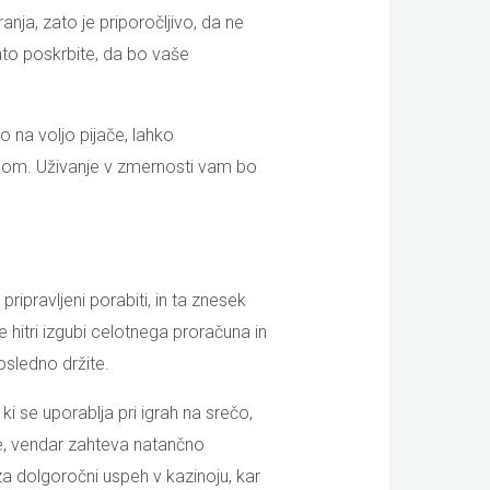
nja, zato je priporočljivo, da ne
zato poskrbite, da bo vaše
o na voljo pijače, lahko
nom. Uživanje v zmernosti vam bo
ripravljeni porabiti, in ta znesek
e hitri izgubi celotnega proračuna in
osledno držite.
ki se uporablja pri igrah na srečo,
be, vendar zahteva natančno
za dolgoročni uspeh v kazinoju, kar