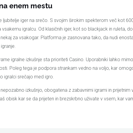
e na enem mestu
e ljubitelje iger na srečo. S svojim širokim spekterom več kot 60
na vsakemu igralcu. Od klasičnih iger, kot so blackjack in ruleta, 
o nekaj za vsakogar. Platforma je zasnovana tako, da nudi enostavn
igranje.
ne igralne izkušnje sta prioriteti Casino. Uporabniki lahko mirno 
nosti. Poleg tega je podpora strankam vedno na voljo, kar omog
ko igralci srečajo med igro.
za nepozabno izkušnjo, obogatena z zabavnimi igrami in prijetnim
š obisk kar se da prijeten in brezskrbno uživate v vsem, kar va