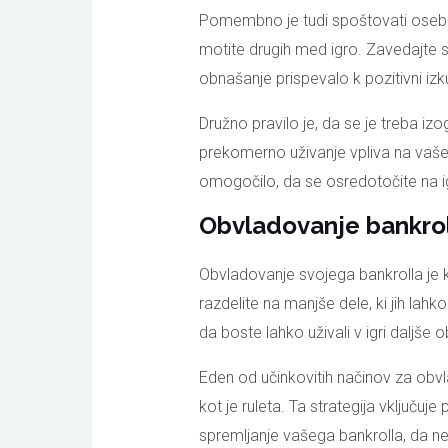
Pomembno je tudi spoštovati osebni p
motite drugih med igro. Zavedajte se
obnašanje prispevalo k pozitivni izk
Družno pravilo je, da se je treba iz
prekomerno uživanje vpliva na vaš
omogočilo, da se osredotočite na ig
Obvladovanje bankro
Obvladovanje svojega bankrolla je klj
razdelite na manjše dele, ki jih lah
da boste lahko uživali v igri daljše 
Eden od učinkovitih načinov za obvla
kot je ruleta. Ta strategija vključ
spremljanje vašega bankrolla, da ne 