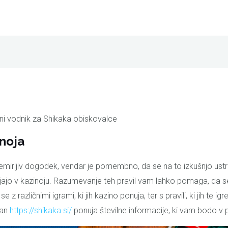
čni vodnik za Shikaka obiskovalce
inoja
emirljiv dogodek, vendar je pomembno, da se na to izkušnjo ustre
 veljajo v kazinoju. Razumevanje teh pravil vam lahko pomaga, da
e z različnimi igrami, ki jih kazino ponuja, ter s pravili, ki jih te 
ran
https://shikaka.si/
ponuja številne informacije, ki vam bodo v p