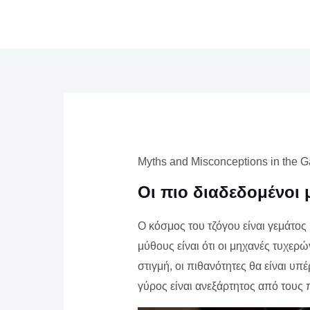
Skip
to
content
Myths and Misconceptions in the G
Οι πιο διαδεδομένοι 
Ο κόσμος του τζόγου είναι γεμάτο
μύθους είναι ότι οι μηχανές τυχερ
στιγμή, οι πιθανότητες θα είναι υ
γύρος είναι ανεξάρτητος από του