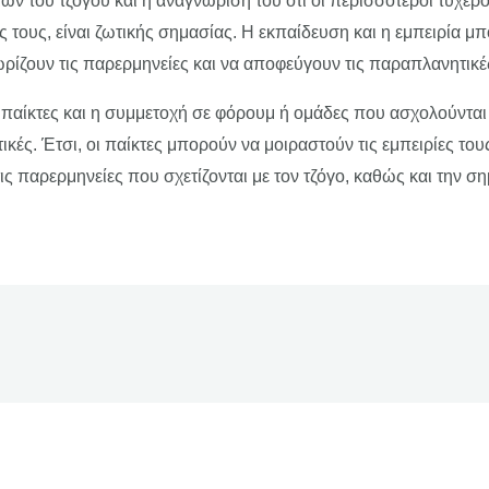
ων του τζόγου και η αναγνώριση του ότι οι περισσότεροι τυχερ
ς τους, είναι ζωτικής σημασίας. Η εκπαίδευση και η εμπειρία μ
ρίζουν τις παρερμηνείες και να αποφεύγουν τις παραπλανητικές
 παίκτες και η συμμετοχή σε φόρουμ ή ομάδες που ασχολούνται 
κές. Έτσι, οι παίκτες μπορούν να μοιραστούν τις εμπειρίες το
ς παρερμηνείες που σχετίζονται με τον τζόγο, καθώς και την ση