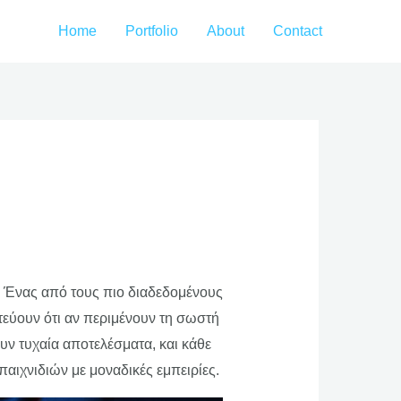
Home
Portfolio
About
Contact
. Ένας από τους πιο διαδεδομένους
στεύουν ότι αν περιμένουν τη σωστή
ουν τυχαία αποτελέσματα, και κάθε
αιχνιδιών με μοναδικές εμπειρίες.