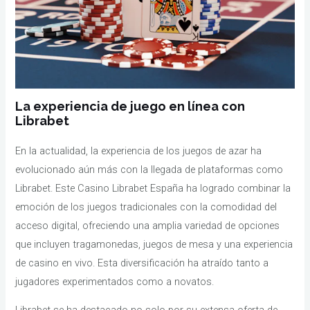
La experiencia de juego en línea con
Librabet
En la actualidad, la experiencia de los juegos de azar ha
evolucionado aún más con la llegada de plataformas como
Librabet. Este Casino Librabet España ha logrado combinar la
emoción de los juegos tradicionales con la comodidad del
acceso digital, ofreciendo una amplia variedad de opciones
que incluyen tragamonedas, juegos de mesa y una experiencia
de casino en vivo. Esta diversificación ha atraído tanto a
jugadores experimentados como a novatos.