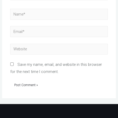
Name*
Email*
Website
Save my name, email, and website in this browser
for the next time I comment.