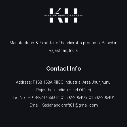
Manufacturer & Exporter of handicrafts products. Based in
Rajasthan, India.
Contact Info
Address: F138 138A RIICO Industrial Area Jhunjhunu,
Rajasthan, India. (Head Office)
Tel. No.: +91-8824765602, 01592-295496, 01592-295404
Email: Kediahandicraft01@gmail.com