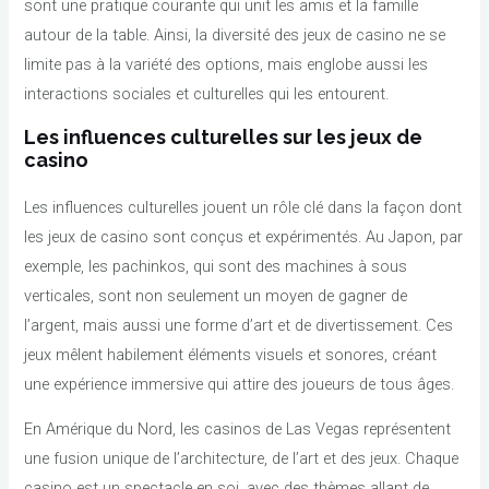
sont une pratique courante qui unit les amis et la famille
autour de la table. Ainsi, la diversité des jeux de casino ne se
limite pas à la variété des options, mais englobe aussi les
interactions sociales et culturelles qui les entourent.
Les influences culturelles sur les jeux de
casino
Les influences culturelles jouent un rôle clé dans la façon dont
les jeux de casino sont conçus et expérimentés. Au Japon, par
exemple, les pachinkos, qui sont des machines à sous
verticales, sont non seulement un moyen de gagner de
l’argent, mais aussi une forme d’art et de divertissement. Ces
jeux mêlent habilement éléments visuels et sonores, créant
une expérience immersive qui attire des joueurs de tous âges.
En Amérique du Nord, les casinos de Las Vegas représentent
une fusion unique de l’architecture, de l’art et des jeux. Chaque
casino est un spectacle en soi, avec des thèmes allant de