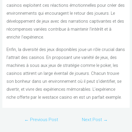
casinos exploitent ces réactions émotionnelles pour créer des
environnements qui encouragent le retour des joueurs. Le
développement de jeux avec des narrations captivantes et des
récompenses variées contribue à maintenir l’intérêt et à
enrichir l’expérience.
Enfin, la diversité des jeux disponibles joue un rôle crucial dans
l’attrait des casinos. En proposant une variété de jeux, des
machines à sous aux jeux de stratégie comme le poker, les
casinos attirent un large éventail de joueurs. Chacun trouve
son bonheur dans un environnement où il peut s’identifier, se
divertir, et vivre des expériences mémorables. L’expérience
riche offerte par le westace casino en est un parfait exemple.
Post
←
Previous Post
Next Post
→
navigation