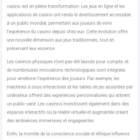
casino est en pleine transformation. Les jeux en ligne et les
applications de casino ont rendu le divertissement accessible
à un public mondial, permettant aux joueurs de vivre
l’expérience du casino depuis chez eux. Cette évolution offre
une nouvelle dimension aux jeux traditionnels, tout en
préservant leur essence.
Les casinos physiques n’ont pas été laissés pour compte, et
de nombreuses innovations technologiques sont intégrées
pour améliorer l’expérience des joueurs. Par exemple, les
machines à sous interactives et les tables de jeu assistées par
ordinateur offrent des expériences personnalisées qui attirent
un public varié. Les casinos investissent également dans des
espaces interactifs où la réalité virtuelle et augmentée créent
des ambiances immersives et engageantes.
Enfin, la montée de la conscience sociale et éthique influence