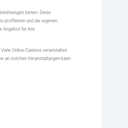
Belohnungen bieten. Diese
 profitieren und die eigenen
 Angebot für ihre
 Viele Online-Casinos veranstalten
me an solchen Veranstaltungen kann