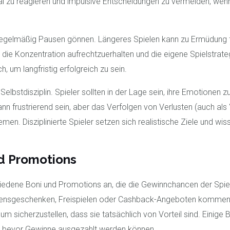
al zu reagieren und impulsive Entscheidungen zu vermeiden, wenn
h regelmäßig Pausen gönnen. Längeres Spielen kann zu Ermüdung 
 die Konzentration aufrechtzuerhalten und die eigene Spielstrateg
h, um langfristig erfolgreich zu sein.
 Selbstdisziplin. Spieler sollten in der Lage sein, ihre Emotionen z
ann frustrierend sein, aber das Verfolgen von Verlusten (auch als
en. Disziplinierte Spieler setzen sich realistische Ziele und wiss
nd Promotions
hiedene Boni und Promotions an, die die Gewinnchancen der Spie
nsgeschenken, Freispielen oder Cashback-Angeboten kommen. E
um sicherzustellen, dass sie tatsächlich von Vorteil sind. Einige 
d, bevor Gewinne ausgezahlt werden können.