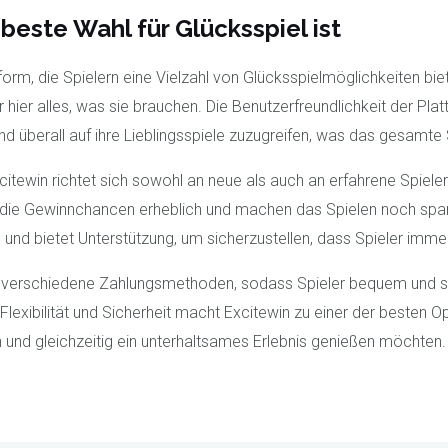
este Wahl für Glücksspiel ist
orm, die Spielern eine Vielzahl von Glücksspielmöglichkeiten biet
r hier alles, was sie brauchen. Die Benutzerfreundlichkeit der Pl
nd überall auf ihre Lieblingsspiele zuzugreifen, was das gesamte 
itewin richtet sich sowohl an neue als auch an erfahrene Spiele
die Gewinnchancen erheblich und machen das Spielen noch span
und bietet Unterstützung, um sicherzustellen, dass Spieler imme
ele verschiedene Zahlungsmethoden, sodass Spieler bequem und s
xibilität und Sicherheit macht Excitewin zu einer der besten Op
und gleichzeitig ein unterhaltsames Erlebnis genießen möchten.