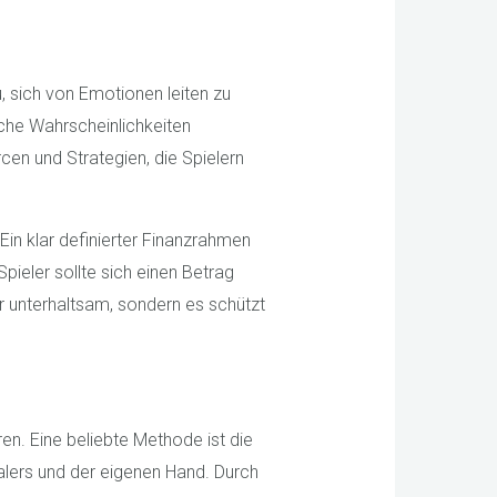
u, sich von Emotionen leiten zu
sche Wahrscheinlichkeiten
cen und Strategien, die Spielern
in klar definierter Finanzrahmen
pieler sollte sich einen Betrag
nur unterhaltsam, sondern es schützt
en. Eine beliebte Methode ist die
ealers und der eigenen Hand. Durch