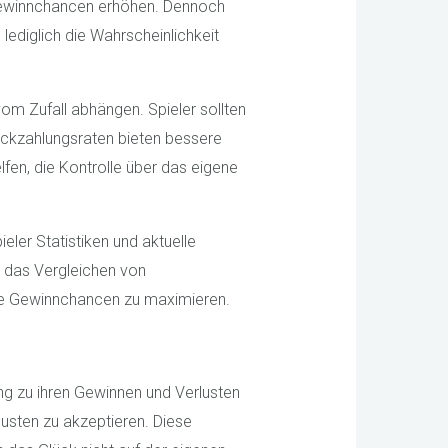
 Gewinnchancen erhöhen. Dennoch
lediglich die Wahrscheinlichkeit
om Zufall abhängen. Spieler sollten
ückzahlungsraten bieten bessere
fen, die Kontrolle über das eigene
eler Statistiken und aktuelle
d das Vergleichen von
hre Gewinnchancen zu maximieren.
lung zu ihren Gewinnen und Verlusten
lusten zu akzeptieren. Diese