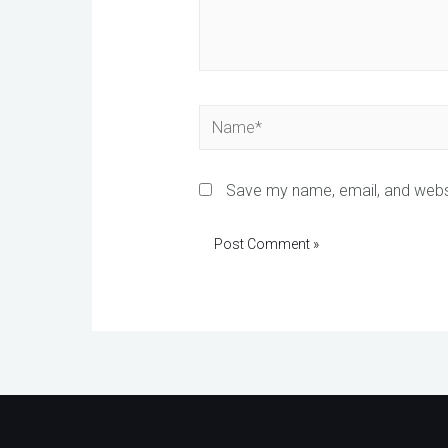
Name*
Save my name, email, and websi