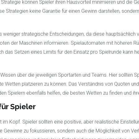
Strategie können Spieler ihren Hausvorteil minimieren und die
e Strategien keine Garantie für einen Gewinn darstellen, sondern 
s weniger strategische Entscheidungen, da diese hauptsächlich v
uoten der Maschinen informieren. Spielautomaten mit höheren R
 das Setzen eines Limits für den Einsatz pro Spielrunde kann hel
issen über die jeweiligen Sportarten und Teams. Hier sollten Spi
rte Wetten platzieren zu können. Das Verständnis von Quoten un
 Spielern ebenfalls helfen, die besten Wetten zu finden und i
für Spieler
t im Kopf. Spieler sollten eine positive, aber realistische Einstel
 die Gewinne zu fokussieren, sondern auch die Möglichkeit von Ver