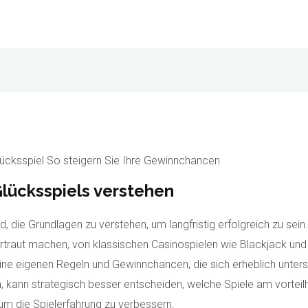
Glücksspiel So steigern Sie Ihre Gewinnchancen
lücksspiels verstehen
, die Grundlagen zu verstehen, um langfristig erfolgreich zu sein.
rtraut machen, von klassischen Casinospielen wie Blackjack und
ine eigenen Regeln und Gewinnchancen, die sich erheblich unters
, kann strategisch besser entscheiden, welche Spiele am vorteilh
um die Spielerfahrung zu verbessern.