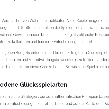
s Verständnis von Wahrscheinlichkeiten. Viele Spieler neigen daz
ungen führt. Stattdessen sollten die Spieler sich auf mathemati
ese ihre Gewinnchancen beeinflussen. Es gibt zahlreiche Ressour
ten zu kalkulieren und fundierte Entscheidungen zu treffen.
eigenen Budgets entscheidend für den Erfolg beim Glücksspiel. E
ge zu behalten und Verantwortungsbewusstsein zu fördern. Jeder S
n, und sich strikt an diese Grenze halten. So wird das Spiel nicht 
hiedene Glücksspielarten
s zahlreiche Strategien, die auf mathematischen Prinzipien basier
optimale Entscheidungen zu treffen, basierend auf der Karte des D