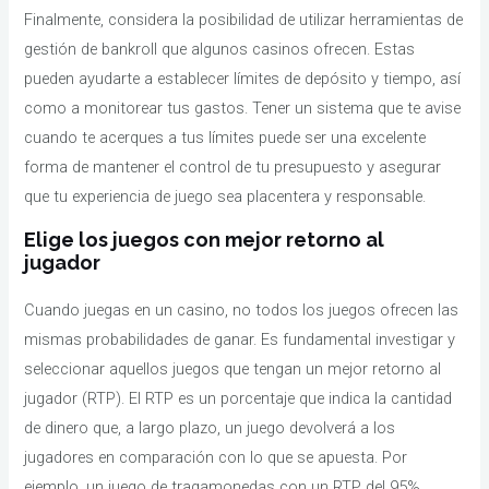
Finalmente, considera la posibilidad de utilizar herramientas de
gestión de bankroll que algunos casinos ofrecen. Estas
pueden ayudarte a establecer límites de depósito y tiempo, así
como a monitorear tus gastos. Tener un sistema que te avise
cuando te acerques a tus límites puede ser una excelente
forma de mantener el control de tu presupuesto y asegurar
que tu experiencia de juego sea placentera y responsable.
Elige los juegos con mejor retorno al
jugador
Cuando juegas en un casino, no todos los juegos ofrecen las
mismas probabilidades de ganar. Es fundamental investigar y
seleccionar aquellos juegos que tengan un mejor retorno al
jugador (RTP). El RTP es un porcentaje que indica la cantidad
de dinero que, a largo plazo, un juego devolverá a los
jugadores en comparación con lo que se apuesta. Por
ejemplo, un juego de tragamonedas con un RTP del 95%