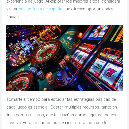
experiencia de juego. Al explorar los mejores sitios, considera
visitar
casino fuera de españa
que ofrecen oportunidades
únicas.
Tomarte el tiempo para estudiar las estrategias básicas de
cada juego es esencial. Existen múltiples recursos, tanto en
línea como en libros, que te enseñan cómo jugar de manera
efectiva. Estos recursos pueden incluir gráficos que te