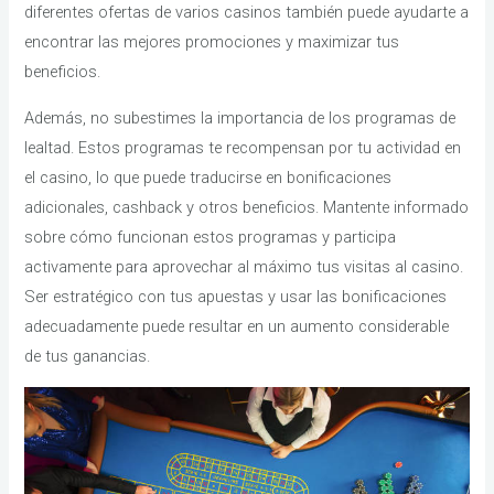
diferentes ofertas de varios casinos también puede ayudarte a
encontrar las mejores promociones y maximizar tus
beneficios.
Además, no subestimes la importancia de los programas de
lealtad. Estos programas te recompensan por tu actividad en
el casino, lo que puede traducirse en bonificaciones
adicionales, cashback y otros beneficios. Mantente informado
sobre cómo funcionan estos programas y participa
activamente para aprovechar al máximo tus visitas al casino.
Ser estratégico con tus apuestas y usar las bonificaciones
adecuadamente puede resultar en un aumento considerable
de tus ganancias.