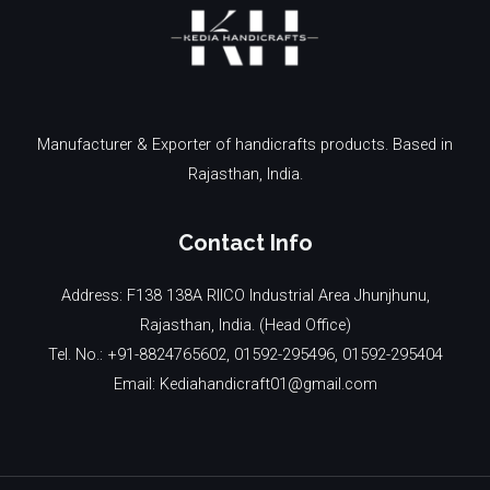
Manufacturer & Exporter of handicrafts products. Based in
Rajasthan, India.
Contact Info
Address: F138 138A RIICO Industrial Area Jhunjhunu,
Rajasthan, India. (Head Office)
Tel. No.: +91-8824765602, 01592-295496, 01592-295404
Email: Kediahandicraft01@gmail.com