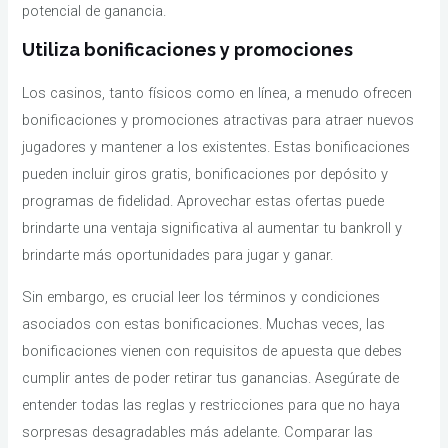
potencial de ganancia.
Utiliza bonificaciones y promociones
Los casinos, tanto físicos como en línea, a menudo ofrecen
bonificaciones y promociones atractivas para atraer nuevos
jugadores y mantener a los existentes. Estas bonificaciones
pueden incluir giros gratis, bonificaciones por depósito y
programas de fidelidad. Aprovechar estas ofertas puede
brindarte una ventaja significativa al aumentar tu bankroll y
brindarte más oportunidades para jugar y ganar.
Sin embargo, es crucial leer los términos y condiciones
asociados con estas bonificaciones. Muchas veces, las
bonificaciones vienen con requisitos de apuesta que debes
cumplir antes de poder retirar tus ganancias. Asegúrate de
entender todas las reglas y restricciones para que no haya
sorpresas desagradables más adelante. Comparar las