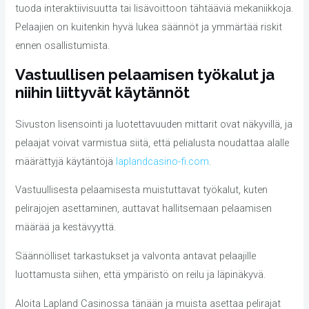
tuoda interaktiivisuutta tai lisävoittoon tähtääviä mekaniikkoja.
Pelaajien on kuitenkin hyvä lukea säännöt ja ymmärtää riskit
ennen osallistumista.
Vastuullisen pelaamisen työkalut ja
niihin liittyvät käytännöt
Sivuston lisensointi ja luotettavuuden mittarit ovat näkyvillä, ja
pelaajat voivat varmistua siitä, että pelialusta noudattaa alalle
määrättyjä käytäntöjä
laplandcasino-fi.com
.
Vastuullisesta pelaamisesta muistuttavat työkalut, kuten
pelirajojen asettaminen, auttavat hallitsemaan pelaamisen
määrää ja kestävyyttä.
Säännölliset tarkastukset ja valvonta antavat pelaajille
luottamusta siihen, että ympäristö on reilu ja läpinäkyvä.
Aloita Lapland Casinossa tänään ja muista asettaa pelirajat