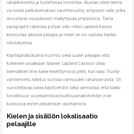
rahaliikennettä ja luotettavaa toimintaa. Alustan viileä teema
voi lisätä pelikokemuksen nautittavuutta, erityisesti niille, jotka
arvostavat visuaalisesti miellyttävää ympäristöä. Tämä
paragraphti rakentaa pohjan sille, miksi Lapland Kasino
kiinnostaa aikuisia pelaajia ja miten se voi vastata heidän
odotuksiinsa.
Käyttäjänäkökulma huomioi sekä uuden pelaajan että
kokeneen asiakkaan tarpeet. Lapland Casinon viileä
teemallinen ilme tukee keskittymistä peliin, kun taas Trustly-
varmennettu talletus tuottaa varmuuden rahansiirroista. On
suositeltavaa lukea käyttöehdot sekä varmistaa, että kaikki
turvallisuus- ja pelaamisvastuullisuusnäkökohdat ovat
kunnossa ennen pelaamisen aloittamista.
Kielen ja sisällön lokalisaatio
pelaajille