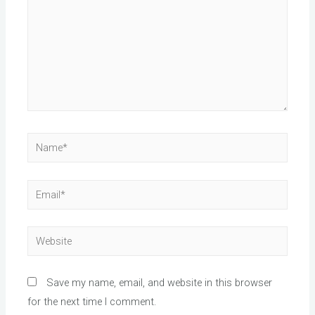
Name*
Email*
Website
Save my name, email, and website in this browser
for the next time I comment.