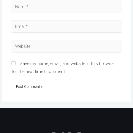
Name*
Email*
Website
Save my name, email, and website in this browser
for the next time I comment.