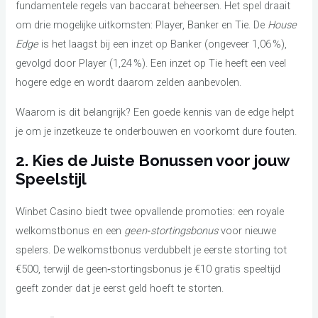
fundamentele regels van baccarat beheersen. Het spel draait
om drie mogelijke uitkomsten: Player, Banker en Tie. De
House
Edge
is het laagst bij een inzet op Banker (ongeveer 1,06 %),
gevolgd door Player (1,24 %). Een inzet op Tie heeft een veel
hogere edge en wordt daarom zelden aanbevolen.
Waarom is dit belangrijk? Een goede kennis van de edge helpt
je om je inzetkeuze te onderbouwen en voorkomt dure fouten.
2. Kies de Juiste Bonussen voor jouw
Speelstijl
Winbet Casino biedt twee opvallende promoties: een royale
welkomstbonus en een
geen‑stortingsbonus
voor nieuwe
spelers. De welkomstbonus verdubbelt je eerste storting tot
€500, terwijl de geen‑stortingsbonus je €10 gratis speeltijd
geeft zonder dat je eerst geld hoeft te storten.