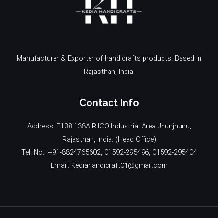
Manufacturer & Exporter of handicrafts products. Based in
Rajasthan, India.
Contact Info
Address: F138 138A RIICO Industrial Area Jhunjhunu,
Rajasthan, India. (Head Office)
Tel. No.: +91-8824765602, 01592-295496, 01592-295404
Email: Kediahandicraft01@gmail.com