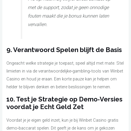
met de support, zodat je geen onnodige
fouten maakt die je bonus kunnen laten
vervallen.
9. Verantwoord Spelen blijft de Basis
Ongeacht welke strategie je toepast, speel altijd met mate. Stel
limieten in via de verantwoordelijke‑gambling‑tools van Winbet
Casino en houd je eraan. Een korte pauze kan je helpen om
helder te blijven denken en betere beslissingen te nemen.
10. Test je Strategie op Demo‑Versies
voordat je Echt Geld Zet
Voordat je je eigen geld inzet, kun je bij Winbet Casino gratis
demo‑baccarat spelen. Dit geeft je de kans om je gekozen