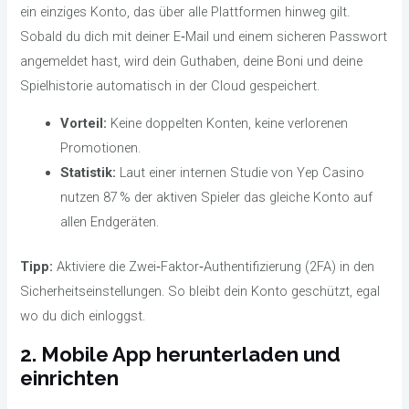
ein einziges Konto, das über alle Plattformen hinweg gilt.
Sobald du dich mit deiner E‑Mail und einem sicheren Passwort
angemeldet hast, wird dein Guthaben, deine Boni und deine
Spielhistorie automatisch in der Cloud gespeichert.
Vorteil:
Keine doppelten Konten, keine verlorenen
Promotionen.
Statistik:
Laut einer internen Studie von Yep Casino
nutzen 87 % der aktiven Spieler das gleiche Konto auf
allen Endgeräten.
Tipp:
Aktiviere die Zwei‑Faktor‑Authentifizierung (2FA) in den
Sicherheitseinstellungen. So bleibt dein Konto geschützt, egal
wo du dich einloggst.
2. Mobile App herunterladen und
einrichten