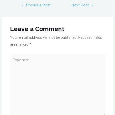
Post
←
Previous Post
Next Post
→
navigation
Leave a Comment
Your email address will not be published.
Required fields
are marked
*
Type
here..