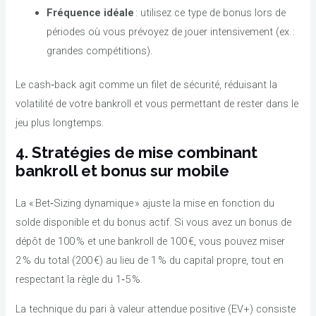
Fréquence idéale
: utilisez ce type de bonus lors de
périodes où vous prévoyez de jouer intensivement (ex. :
grandes compétitions).
Le cash‑back agit comme un filet de sécurité, réduisant la
volatilité de votre bankroll et vous permettant de rester dans le
jeu plus longtemps.
4. Stratégies de mise combinant
bankroll et bonus sur mobile
La « Bet‑Sizing dynamique » ajuste la mise en fonction du
solde disponible et du bonus actif. Si vous avez un bonus de
dépôt de 100 % et une bankroll de 100 €, vous pouvez miser
2 % du total (200 €) au lieu de 1 % du capital propre, tout en
respectant la règle du 1‑5 %.
La technique du pari à valeur attendue positive (EV+) consiste