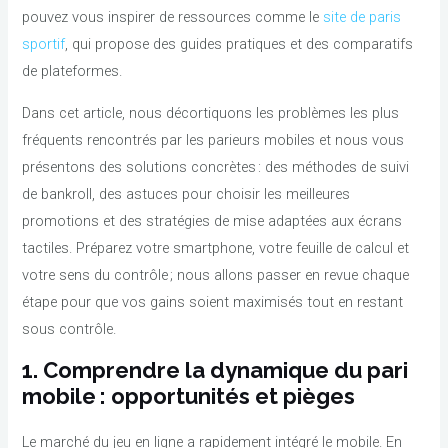
pouvez vous inspirer de ressources comme le
site de paris
sportif
, qui propose des guides pratiques et des comparatifs
de plateformes.
Dans cet article, nous décortiquons les problèmes les plus
fréquents rencontrés par les parieurs mobiles et nous vous
présentons des solutions concrètes : des méthodes de suivi
de bankroll, des astuces pour choisir les meilleures
promotions et des stratégies de mise adaptées aux écrans
tactiles. Préparez votre smartphone, votre feuille de calcul et
votre sens du contrôle ; nous allons passer en revue chaque
étape pour que vos gains soient maximisés tout en restant
sous contrôle.
1. Comprendre la dynamique du pari
mobile : opportunités et pièges
Le marché du jeu en ligne a rapidement intégré le mobile. En