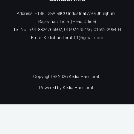
Address: F138 138A RIICO Industrial Area Jhunjhunu,
Rajasthan, India. (Head Office)
Tel. No.: +91-8824765602, 01592-295496, 01592-295404
Email: Kediahandicraft01@gmail.com
Copyright © 2026 Kedia Handicraft
Powered by Kedia Handicraft