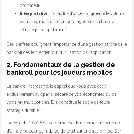
ordinateur.
Interprétation
: la facilité d’accès augmente le volume
de mises, mais sans un suivi rigoureux, la bankroll
s’érode plus rapidement.
Ces chiffres soulignent l’importance d’une gestion stricte de la
bankroll dès le premier jour d’utilisation de l’application.
2. Fondamentaux de la gestion de
bankroll pour les joueurs mobiles
La bankroll représente le capital que vous avez dédié
exclusivement aux paris, séparé de vos économies ou de
votre revenu quotidien. Elle constitue le socle de toute
stratégie durable.
La règle du 1 % à 5 % recommande de ne jamais miser plus
d’un à cinq pour cent du solde total sur une seule mise. Sur