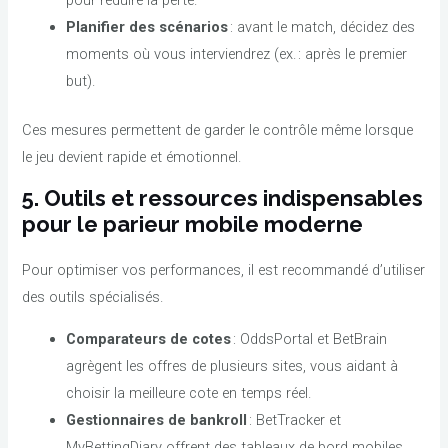
Planifier des scénarios
: avant le match, décidez des
moments où vous interviendrez (ex. : après le premier
but).
Ces mesures permettent de garder le contrôle même lorsque
le jeu devient rapide et émotionnel.
5. Outils et ressources indispensables
pour le parieur mobile moderne
Pour optimiser vos performances, il est recommandé d’utiliser
des outils spécialisés.
Comparateurs de cotes
: OddsPortal et BetBrain
agrègent les offres de plusieurs sites, vous aidant à
choisir la meilleure cote en temps réel.
Gestionnaires de bankroll
: BetTracker et
MyBettingDiary offrent des tableaux de bord mobiles,