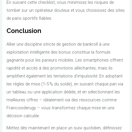
En suivant cette checklist, vous minimisez les risques de
tomber sur un opérateur douteux et vous choisissez des sites
de paris sportifs fiables.
Conclusion
Allier une discipline stricte de gestion de bankroll à une
exploitation intelligente des bonus constitue la formule
gagnante pour les parieurs mobiles. Les smartphones offrent
rapidité et accès à des promotions alléchantes, mais ils
amplifient également les tentations d’impulsivité. En adoptant
les règles de mise (1‑5 % du solde), en suivant chaque pari via
un tableau ou une application dédiée, et en sélectionnant les
meilleures offres – idéalement via des ressources comme
Francoisderugy – vous transformez chaque mise en une
décision calculée.
Mettez dès maintenant en place un suivi quotidien, définissez