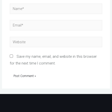
Name*
Email*
Website
Save my name, email, and website in this browser
for the next time I comment.