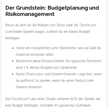
Der Grundstein: Budgetplanung und
Risikomanagement
Bevor du dich an die Walzen von Slots oder die Tische von
Live‑Dealer‑Spielen wagst, solltest du ein klares Budget
festlegen.
Setze ein monatliches Limit: Bestimme, wie viel Geld du
maximal einsetzen willst.
Bestimme deine Einsatz‑Einheit: Ein typischer Richtwert
sind 1 % deines Budgets pro Spielrunde.
Nutze Stop‑Loss‑ und Gewinn‑Grenzen: Lege fest, wann
du aufhörst zu spielen, wenn du einen Verlust oder
Gewinn erreichst.
Did You Know? Laut einer Studie verlieren 62 % der Spieler, die
kein Budget festlegen, schneller ihr gesamtes Guthaben.