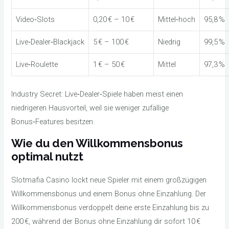
Video‑Slots
0,20 € – 10 €
Mittel‑hoch
95,8 %
Live‑Dealer‑Blackjack
5 € – 100 €
Niedrig
99,5 %
Live‑Roulette
1 € – 50 €
Mittel
97,3 %
Industry Secret: Live‑Dealer‑Spiele haben meist einen
niedrigeren Hausvorteil, weil sie weniger zufällige
Bonus‑Features besitzen.
Wie du den Willkommensbonus
optimal nutzt
Slotmafia Casino lockt neue Spieler mit einem großzügigen
Willkommensbonus und einem Bonus ohne Einzahlung. Der
Willkommensbonus verdoppelt deine erste Einzahlung bis zu
200 €, während der Bonus ohne Einzahlung dir sofort 10 €