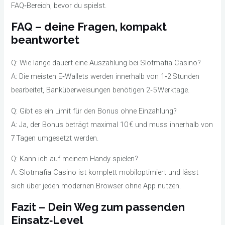
FAQ‑Bereich, bevor du spielst.
FAQ – deine Fragen, kompakt
beantwortet
Q: Wie lange dauert eine Auszahlung bei Slotmafia Casino?
A: Die meisten E‑Wallets werden innerhalb von 1‑2 Stunden
bearbeitet, Banküberweisungen benötigen 2‑5 Werktage.
Q: Gibt es ein Limit für den Bonus ohne Einzahlung?
A: Ja, der Bonus beträgt maximal 10 € und muss innerhalb von
7 Tagen umgesetzt werden.
Q: Kann ich auf meinem Handy spielen?
A: Slotmafia Casino ist komplett mobiloptimiert und lässt
sich über jeden modernen Browser ohne App nutzen.
Fazit – Dein Weg zum passenden
Einsatz‑Level