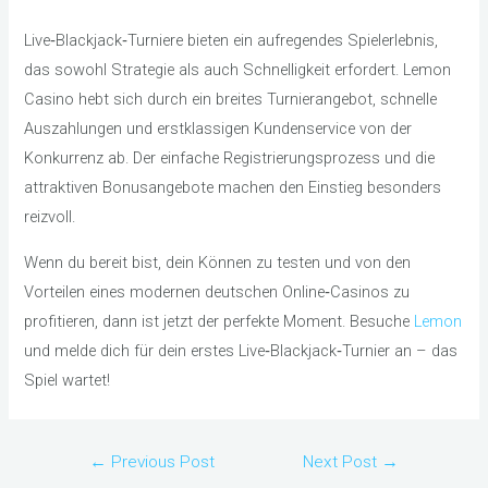
Live‑Blackjack‑Turniere bieten ein aufregendes Spielerlebnis,
das sowohl Strategie als auch Schnelligkeit erfordert. Lemon
Casino hebt sich durch ein breites Turnierangebot, schnelle
Auszahlungen und erstklassigen Kundenservice von der
Konkurrenz ab. Der einfache Registrierungsprozess und die
attraktiven Bonusangebote machen den Einstieg besonders
reizvoll.
Wenn du bereit bist, dein Können zu testen und von den
Vorteilen eines modernen deutschen Online‑Casinos zu
profitieren, dann ist jetzt der perfekte Moment. Besuche
Lemon
und melde dich für dein erstes Live‑Blackjack‑Turnier an – das
Spiel wartet!
Post
←
Previous Post
Next Post
→
navigation