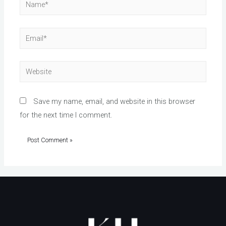
Name*
Email*
Website
Save my name, email, and website in this browser
for the next time I comment.