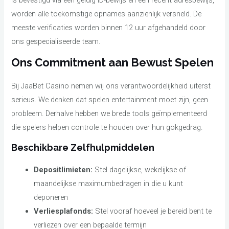
worden alle toekomstige opnames aanzienlijk versneld. De
meeste verificaties worden binnen 12 uur afgehandeld door
ons gespecialiseerde team.
Ons Commitment aan Bewust Spelen
Bij JaaBet Casino nemen wij ons verantwoordelijkheid uiterst
serieus. We denken dat spelen entertainment moet zijn, geen
probleem. Derhalve hebben we brede tools geïmplementeerd
die spelers helpen controle te houden over hun gokgedrag.
Beschikbare Zelfhulpmiddelen
Depositlimieten:
Stel dagelijkse, wekelijkse of
maandelijkse maximumbedragen in die u kunt
deponeren
Verliesplafonds:
Stel vooraf hoeveel je bereid bent te
verliezen over een bepaalde termijn