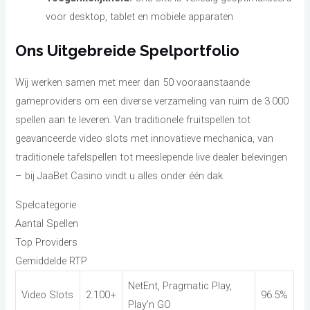
voor desktop, tablet en mobiele apparaten
Ons Uitgebreide Spelportfolio
Wij werken samen met meer dan 50 vooraanstaande
gameproviders om een diverse verzameling van ruim de 3.000
spellen aan te leveren. Van traditionele fruitspellen tot
geavanceerde video slots met innovatieve mechanica, van
traditionele tafelspellen tot meeslepende live dealer belevingen
– bij JaaBet Casino vindt u alles onder één dak.
Spelcategorie
Aantal Spellen
Top Providers
Gemiddelde RTP
NetEnt, Pragmatic Play,
Video Slots
2.100+
96.5%
Play’n GO