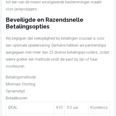
tot een van de meest winstgevende bestemmingen maakt
voor jackpotjagers.
Beveiligde en Razendsnelle
Betalingsopties
Wij begrijpen dat veelzijdigheid bij betalingen cruciaal is voor
een optimale speelervaring. Derhalve hebben we partnerships
aangegaan met meer dan 25 diverse betalingsproviders, zodat
iedere gokker een methode vindt die past bij zijn of haar
voorkeuren.
Betalingsmethode
Minimale Storting
Opnametijd
Betaalkosten
iDEAL
€10
0-2 uur
Kosteloos