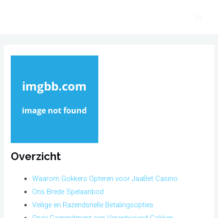
Skip
to
Main
content
Men
Overzicht
Waarom Gokkers Opteren voor JaaBet Casino
Ons Brede Spelaanbod
Veilige en Razendsnelle Betalingsopties