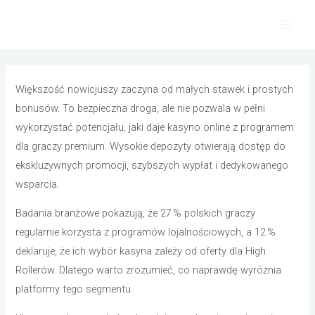
Skip
to
Main
content
Men
Większość nowicjuszy zaczyna od małych stawek i prostych
bonusów. To bezpieczna droga, ale nie pozwala w pełni
wykorzystać potencjału, jaki daje kasyno online z programem
dla graczy premium. Wysokie depozyty otwierają dostęp do
ekskluzywnych promocji, szybszych wypłat i dedykowanego
wsparcia.
Badania branżowe pokazują, że 27 % polskich graczy
regularnie korzysta z programów lojalnościowych, a 12 %
deklaruje, że ich wybór kasyna zależy od oferty dla High
Rollerów. Dlatego warto zrozumieć, co naprawdę wyróżnia
platformy tego segmentu.