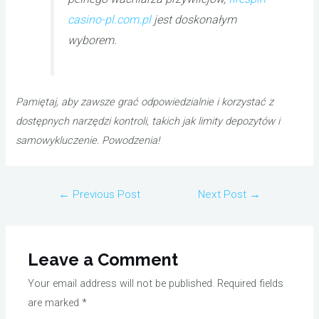
casino-pl.com.pl
jest doskonałym
wyborem.
Pamiętaj, aby zawsze grać odpowiedzialnie i korzystać z
dostępnych narzędzi kontroli, takich jak limity depozytów i
samowykluczenie. Powodzenia!
Post
←
Previous Post
Next Post
→
navigation
Leave a Comment
Your email address will not be published.
Required fields
are marked
*