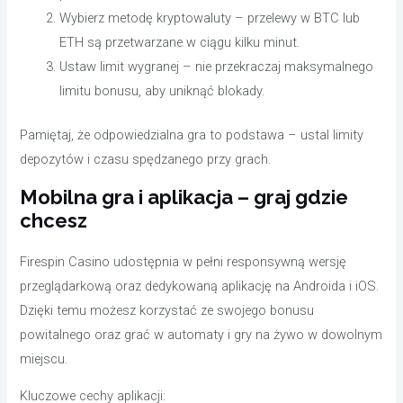
Wybierz metodę kryptowaluty – przelewy w BTC lub
ETH są przetwarzane w ciągu kilku minut.
Ustaw limit wygranej – nie przekraczaj maksymalnego
limitu bonusu, aby uniknąć blokady.
Pamiętaj, że odpowiedzialna gra to podstawa – ustal limity
depozytów i czasu spędzanego przy grach.
Mobilna gra i aplikacja – graj gdzie
chcesz
Firespin Casino udostępnia w pełni responsywną wersję
przeglądarkową oraz dedykowaną aplikację na Androida i iOS.
Dzięki temu możesz korzystać ze swojego bonusu
powitalnego oraz grać w automaty i gry na żywo w dowolnym
miejscu.
Kluczowe cechy aplikacji: