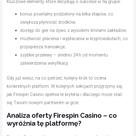
Kluczowe elementy, które decydują o sukcesie w tej grupie:
bonus powitalny podzielony na kilka etapów, co
zwiększa płynność środków;
dostęp do gier na żywo z wysokimi limitami zakładów;
możliwość płacenia i wypłacania w kryptowalutach, co
przyspiesza transakcje;
szybkie przelewy – średnio 24 h od momentu
zatwierdzenia weryfikacji.
Gdy już wiesz, na co patrzeć, kolejny krok to ocena
konkretnych platform. W kolejnych sekcjach przyjrzymy się,
jak Firespin Casino spełnia te kryteria i dlaczego może stać
się Twoim nowym partnerem w grze.
Analiza oferty Firespin Casino – co
wyróżnia tę platformę?