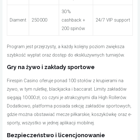
30 %
Diament
250 000
cashback +
24/7 VIP support
200 spinów
Program jest przejrzysty, a każdy kolejny poziom zwiększa
szybkość wypłat oraz dostęp do ekskluzywnych turniejów.
Gry na żywo i zakłady sportowe
Firespin Casino oferuje ponad 100 stołów z krupierami na
żywo, w tym ruletkę, blackjacka i baccarat. Limity zakładów
sięgają 10 000 zł, co czyni je atrakcyjnymi dla High Rollerów.
Dodatkowo, platforma posiada sekcję zakładów sportowych,
gdzie można obstawiać mecze piłkarskie, koszykówkę oraz e-
sporty, wszystko w jednej aplikacji mobilnej.
Bezpieczeństwo i licencjonowanie