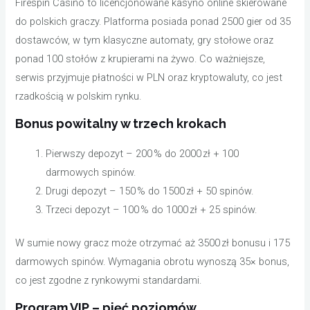
Firespin Casino to licencjonowane kasyno online skierowane
do polskich graczy. Platforma posiada ponad 2500 gier od 35
dostawców, w tym klasyczne automaty, gry stołowe oraz
ponad 100 stołów z krupierami na żywo. Co ważniejsze,
serwis przyjmuje płatności w PLN oraz kryptowaluty, co jest
rzadkością w polskim rynku.
Bonus powitalny w trzech krokach
Pierwszy depozyt – 200 % do 2000 zł + 100
darmowych spinów.
Drugi depozyt – 150 % do 1500 zł + 50 spinów.
Trzeci depozyt – 100 % do 1000 zł + 25 spinów.
W sumie nowy gracz może otrzymać aż 3500 zł bonusu i 175
darmowych spinów. Wymagania obrotu wynoszą 35× bonus,
co jest zgodne z rynkowymi standardami.
Program VIP – pięć poziomów