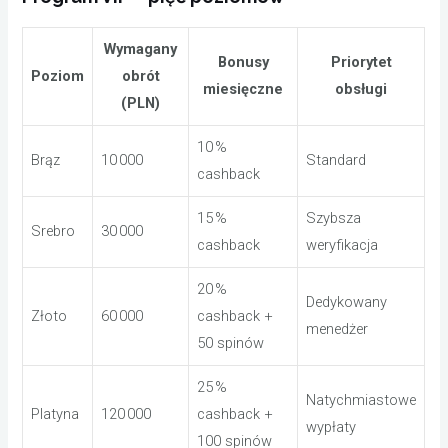
Wymagany
Bonusy
Priorytet
Poziom
obrót
miesięczne
obsługi
(PLN)
10 %
Brąz
10 000
Standard
cashback
15 %
Szybsza
Srebro
30 000
cashback
weryfikacja
20 %
Dedykowany
Złoto
60 000
cashback +
menedżer
50 spinów
25 %
Natychmiastowe
Platyna
120 000
cashback +
wypłaty
100 spinów