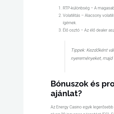
RTP‑különbség – A magasabb 
Volatilitás – Alacsony volat
ígérnek.
Élő osztó – Az élő dealer as
Tippek: Kezdőként vál
nyereményeket, majd f
Bónuszok és prom
ajánlat?
Az Energy Casino egyik legerősebb 