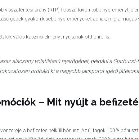
visszatérítési arány (RTP) hosszú távon több nyereményt jelen
ilitású gépek gyakori kisebb nyereményeket adnak, míg a magas 
ztalok valós kaszinó‑élményt nyújtanak otthonról is.
assz alacsony volatilitású nyerőgépet, például a
Starburst
-
okozatosan próbáld ki a nagyobb jackpotot ígérő játékoka
óciók – Mit nyújt a befizeté
vonzereje a befizetés nélküli bónusz. Az új tagok 100 % bónuszt