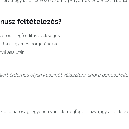
Emellett egy külön üdvözlő csomag vár, amely 200 % extra bónusz
nusz feltételezés?
zoros megfordítás szükséges.
R az ingyenes pörgetésekkel.
iválása után.
iért érdemes olyan kaszinót választani, ahol a bónuszfelté
 az átláthatóság jegyében vannak megfogalmazva, így a játékos