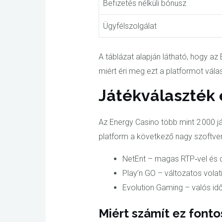
Befizetés nélküli bónusz
Ügyfélszolgálat
A táblázat alapján látható, hogy az
miért éri meg ezt a platformot válas
Játékválaszték 
Az Energy Casino több mint 2 000 já
platform a következő nagy szoftver
NetEnt – magas RTP‑vel és d
Play’n GO – változatos volati
Evolution Gaming – valós idő
Miért számít ez font