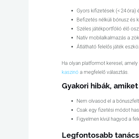
Gyors kifizetések (< 24 óra) 
Befizetés nélküli bónusz és
Széles játékportfólió élő os
Natív mobilalkalmazás a zö
Átlátható felelős játék eszk
Ha olyan platformot keresel, amely
kaszinó
a megfelelő választás.
Gyakori hibák, amiket
Nem olvasod el a bónuszfeltét
Csak egy fizetési módot has
Figyelmen kívül hagyod a fe
Legfontosabb tanác