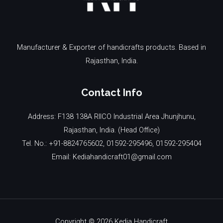
Manufacturer & Exporter of handicrafts products. Based in
Rajasthan, India.
Contact Info
Address: F138 138A RIICO Industrial Area Jhunjhunu,
Rajasthan, India. (Head Office)
Tel. No.: +91-8824765602, 01592-295496, 01592-295404
Email: Kediahandicraft01@gmail.com
Copyright © 2026 Kedia Handicraft