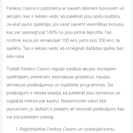
Fenikss Casino ir pazīstama ar saviem dāsniem bonusiem un
akcijām, kas ir lielisks veids, kā palielināt jūsu spēļu budžetu.
Ja esat jauns spēlētājs, jūs varat saņemt viesmīlības bonusu,
kas var sasniegt pat 100% no jūsu pirmā depozīta. Tas
nozīmē, ka ja jūs iemaksājat 100 eiro, jums būs 200 eiro, lai
spēlētu. Tas ir lielisks veids, kā izmēģināt dažādas spēles bez
liela riska.
Turklāt Fenikss Casino regulāri piedāvā akcijas esošajiem
spēlētājiem, piemēram, bezmaksas griezienus, naudas
atmaksas piedāvājumus un lojalitātes programmas. Šie
piedāvājumi ir lieliska iespēja, kā palielināt jūsu laimestus un
saglabāt interesi par kazino. Neaizmirstiet sekot līdzi
jaunumiem, jo ​​dažkārt ir pieejami arī sezonāli piedāvājumi, kas
var būt patiešām izdevīgi.
Reģistrējieties Fenikss Casino un izveidojiet kontu.