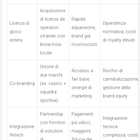
Acquisizione
di licenza da
Rapida
Licenza di
Dipendenza
operatori
espansione,
gioco
normativa, costi
stranieri con
brand già
estera
di royalty elevati
know‑how
riconosciuto
locale
Unione di
Accesso a
Rischio di
due marchi
fan base,
cannibalizzazione,
Co‑branding
(es. casino +
sinergie di
gestione della
squadra
marketing
brand equity
sportiva)
Partnership
Pagamenti
Integrazione
con fornitori
più veloci,
Integrazione
tecnica
di soluzioni
maggiore
fintech
complessa, costi
di
fiducia dei