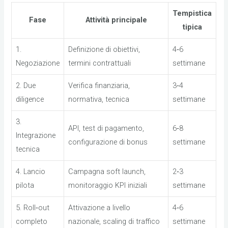
Tempistica
Fase
Attività principale
tipica
1.
Definizione di obiettivi,
4‑6
Negoziazione
termini contrattuali
settimane
2. Due
Verifica finanziaria,
3‑4
diligence
normativa, tecnica
settimane
3.
API, test di pagamento,
6‑8
Integrazione
configurazione di bonus
settimane
tecnica
4. Lancio
Campagna soft launch,
2‑3
pilota
monitoraggio KPI iniziali
settimane
5. Roll‑out
Attivazione a livello
4‑6
completo
nazionale, scaling di traffico
settimane