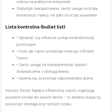
szansa na praktyczne wskazówki.
Statystyki zaangażowania: zwróć uwagę na liczbę
komentarzy i reakcji, nie tylko na liczbę wyświetleń.
Lista kontrolna (bullet list)
• Sprawdź, czy influencer podaje konkretne kody
promocyjne.
• Oceń, jak często prezentuje nowe gry z Roobet
Casino.
• Zwróć uwagę na transparentność wypłat i
doświadczenia z obsługą klienta.
• Upewnij się, że promuje odpowiedzialne granie.
Industry Secret: Najlepsi influencerzy często organizują
prywatne turnieje dla swoich fanów – to świetna okazja, by
poćwiczyć strategię przy niższym ryzyku.