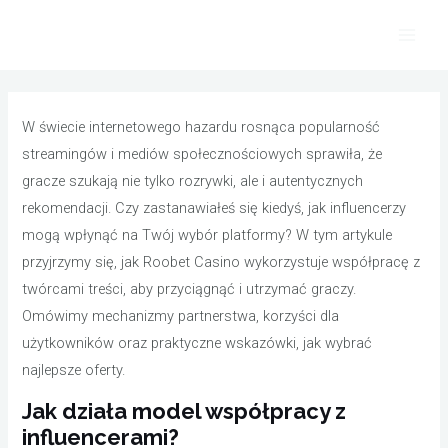
Skip
to
Main
content
Men
W świecie internetowego hazardu rosnąca popularność
streamingów i mediów społecznościowych sprawiła, że
gracze szukają nie tylko rozrywki, ale i autentycznych
rekomendacji. Czy zastanawiałeś się kiedyś, jak influencerzy
mogą wpłynąć na Twój wybór platformy? W tym artykule
przyjrzymy się, jak Roobet Casino wykorzystuje współpracę z
twórcami treści, aby przyciągnąć i utrzymać graczy.
Omówimy mechanizmy partnerstwa, korzyści dla
użytkowników oraz praktyczne wskazówki, jak wybrać
najlepsze oferty.
Jak działa model współpracy z
influencerami?