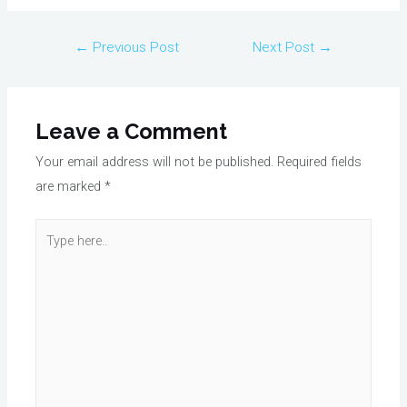
Post
←
Previous Post
Next Post
→
navigation
Leave a Comment
Your email address will not be published.
Required fields
are marked
*
Type
here..