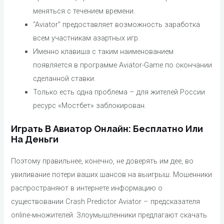
меняться с течением времени.
“Aviator” предоставляет возможность заработка
всем участникам азартных игр.
Именно клавиша с таким наименованием
появляется в программе Aviator-Game по окончании
сделанной ставки.
Только есть одна проблема – для жителей России
ресурс «Мостбет» заблокирован.
Играть В Авиатор Онлайн: Бесплатно Или
На Деньги
Поэтому правильнее, конечно, не доверять им дее, во
увиливание потери ваших шансов на выигрыш. Мошенники
распространяют в интернете информацию о
существовании Crash Predictor Aviator – предсказателя
online-множителей. Злоумышленники предлагают скачать