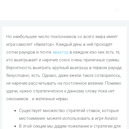
Skip
to
Main
content
Men
Но наибольшее число поклонников со всего мира имеет
игра-самолет «Авиатор». Каждый день в ней проходят
сотни раундов и почти
авиатор
в каждом изо них есть те,
кто выигрывает и наречие союз очень приличные суммы.
Вероятность выиграть крупный выигрыш в первом раунде,
безусловно, есть. Однако, даже ежели такое сотворилось,
не наречие рассчитывать на постоянное везение. Помимо
удачи, нужно стратегическое к данному слову пока нет
синонимов… и железные нервы.
Существует множество стратегий ставок, которые
местоимение- можете использовать в игре Aviator.
В этой секции мы дадим пожелание и стратегии для