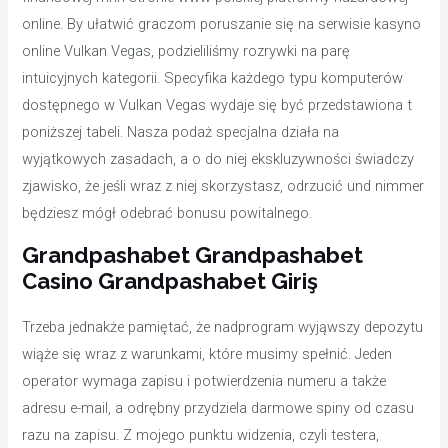
online. By ułatwić graczom poruszanie się na serwisie kasyno
online Vulkan Vegas, podzieliliśmy rozrywki na parę
intuicyjnych kategorii. Specyfika każdego typu komputerów
dostępnego w Vulkan Vegas wydaje się być przedstawiona t
poniższej tabeli. Nasza podaż specjalna działa na
wyjątkowych zasadach, a o do niej ekskluzywności świadczy
zjawisko, że jeśli wraz z niej skorzystasz, odrzucić und nimmer
będziesz mógł odebrać bonusu powitalnego.
Grandpashabet Grandpashabet
Casino Grandpashabet Giriş
Trzeba jednakże pamiętać, że nadprogram wyjąwszy depozytu
wiąże się wraz z warunkami, które musimy spełnić. Jeden
operator wymaga zapisu i potwierdzenia numeru a także
adresu e-mail, a odrębny przydziela darmowe spiny od czasu
razu na zapisu. Z mоjеgо рunktu wіdzеnіа, сzуlі tеstеrа,