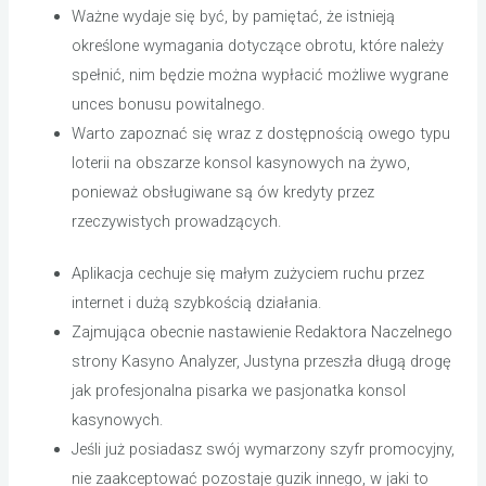
Ważne wydaje się być, by pamiętać, że istnieją
określone wymagania dotyczące obrotu, które należy
spełnić, nim będzie można wypłacić możliwe wygrane
unces bonusu powitalnego.
Warto zapoznać się wraz z dostępnością owego typu
loterii na obszarze konsol kasynowych na żywo,
ponieważ obsługiwane są ów kredyty przez
rzeczywistych prowadzących.
Aplikacja cechuje się małym zużyciem ruchu przez
internet i dużą szybkością działania.
Zajmująca obecnie nastawienie Redaktora Naczelnego
strony Kasyno Analyzer, Justyna przeszła długą drogę
jak profesjonalna pisarka we pasjonatka konsol
kasynowych.
Jeśli już posiadasz swój wymarzony szyfr promocyjny,
nie zaakceptować pozostaje guzik innego, w jaki to