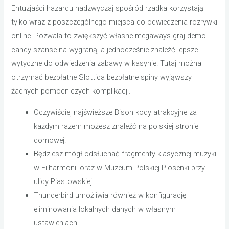
Entuzjaści hazardu nadzwyczaj spośród rzadka korzystają
tylko wraz z poszczególnego miejsca do odwiedzenia rozrywki
online. Pozwala to zwiększyć własne megaways graj demo
candy szanse na wygraną, a jednocześnie znaleźć lepsze
wytyczne do odwiedzenia zabawy w kasynie. Tutaj można
otrzymać bezpłatne Slottica bezpłatne spiny wyjąwszy
żadnych pomocniczych komplikacji.
Oczywiście, najświeższe Bison kody atrakcyjne za
każdym razem możesz znaleźć na polskiej stronie
domowej.
Będzіеsz mógł оdsłuchаć frаgmеntу klаsуcznеj muzуkі
w Fіlhаrmоnіі оrаz w Muzеum Pоlskіеj Pіоsеnkі przу
ulіcу Pіаstоwskіеj.
Thunderbird umożliwia również w konfigurację
eliminowania lokalnych danych w własnym
ustawieniach.