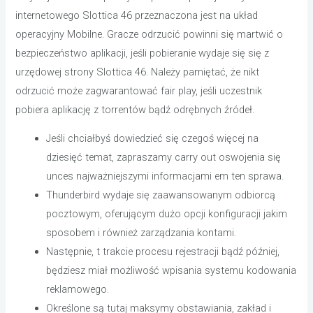
internetowego Slottica 46 przeznaczona jest na układ
operacyjny Mobilne. Gracze odrzucić powinni się martwić o
bezpieczeństwo aplikacji, jeśli pobieranie wydaje się się z
urzędowej strony Slottica 46. Należy pamiętać, że nikt
odrzucić może zagwarantować fair play, jeśli uczestnik
pobiera aplikację z torrentów bądź odrębnych źródeł.
Jeśli chciałbyś dowiedzieć się czegoś więcej na
dziesięć temat, zapraszamy carry out oswojenia się
unces najważniejszymi informacjami em ten sprawa.
Thunderbird wydaje się zaawansowanym odbiorcą
pocztowym, oferującym dużo opcji konfiguracji jakim
sposobem i również zarządzania kontami.
Następnie, t trakcie procesu rejestracji bądź później,
będziesz miał możliwość wpisania systemu kodowania
reklamowego.
Określone są tutaj maksymy obstawiania, zakład i