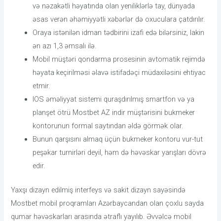
və nəzakətli həyatında olan yeniliklərlə tay, dünyada
əsas verən əhəmiyyətli xəbərlər də oxuculara çatdırılır.
Oraya istənilən idman tədbirini izafi edə bilərsiniz, lakin
ən azı 1,3 əmsalı ilə.
Mobil müştəri qondarma prosesinin avtomatik rejimdə
həyata keçirilməsi əlavə istifadəçi müdaxiləsini ehtiyac
etmir.
IOS əməliyyat sistemi quraşdırılmış smartfon və ya
planşet ötrü Mostbet AZ indir müştərisini bukmeker
kontorunun formal saytından əldə görmək olar.
Bunun qarşısını almaq üçün bukmeker kontoru vur-tut
peşəkar turnirləri deyil, həm də həvəskar yarışları dövrə
edir.
Yaxşı dizayn edilmiş interfeys və sakit dizayn sayəsində
Mostbet mobil proqramları Azərbaycandan olan çoxlu sayda
qumar həvəskarları arasında ətraflı yayılıb. Əvvəlcə mobil