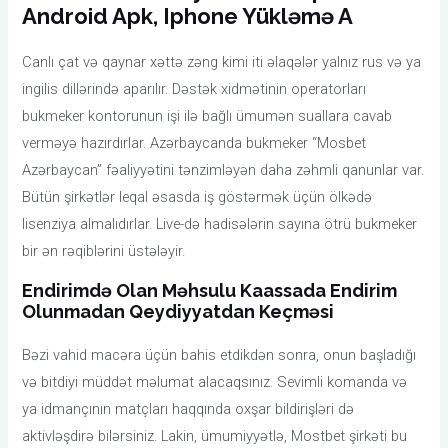
Android Apk, Iphone Yükləmə A
Canlı çat və qaynar xəttə zəng kimi iti əlaqələr yalnız rus və ya
ingilis dillərində aparılır. Dəstək xidmətinin operatorları
bukmeker kontorunun işi ilə bağlı ümumən suallara cavab
verməyə hazırdırlar. Azərbaycanda bukmeker “Mosbet
Azərbaycan” fəaliyyətini tənzimləyən daha zəhmli qanunlar var.
Bütün şirkətlər leqal əsasda iş göstərmək üçün ölkədə
lisenziya almalıdırlar. Live-də hadisələrin sayına ötrü bukmeker
bir ən rəqiblərini üstələyir.
Endirimdə Olan Məhsulu Kaassada Endirim
Olunmadan Qeydiyyatdan Keçməsi
Bəzi vahid macəra üçün bahis etdikdən sonra, onun başladığı
və bitdiyi müddət məlumat alacaqsınız. Sevimli komanda və
ya idmançının matçları haqqında oxşar bildirişləri də
aktivləşdirə bilərsiniz. Lakin, ümumiyyətlə, Mostbet şirkəti bu