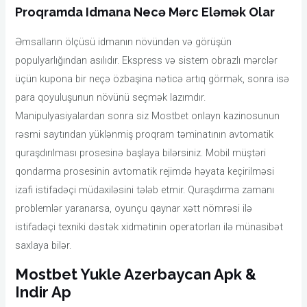
Proqramda Idmana Necə Mərc Eləmək Olar
Əmsalların ölçüsü idmanın növündən və görüşün
populyarlığından asılıdır. Ekspress və sistem obrazlı mərclər
üçün kupona bir neçə özbaşina nəticə artıq görmək, sonra isə
para qoyuluşunun növünü seçmək lazımdır.
Manipulyasiyalardan sonra siz Mostbet onlayn kazinosunun
rəsmi saytından yüklənmiş proqram təminatının avtomatik
quraşdırılması prosesinə başlaya bilərsiniz. Mobil müştəri
qondarma prosesinin avtomatik rejimdə həyata keçirilməsi
izafi istifadəçi müdaxiləsini tələb etmir. Quraşdırma zamanı
problemlər yaranarsa, oyunçu qaynar xətt nömrəsi ilə
istifadəçi texniki dəstək xidmətinin operatorları ilə münasibət
saxlaya bilər.
Mostbet Yukle Azerbaycan Apk &
Indir Ap