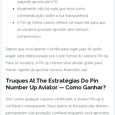
segunda aposta até x10.
Atualmente, não há nada que sirva como
contraindicação sobre a tua transparência.
O Pin Up Online casino oferece um back link para que
os usuários possam apostar sem nenhum
compromisso.
Depois que você apertar o botão para jogar jogo do avião
wager, será redirecionado pra o site formal do cassino Pin Up.
Para os novatos, a Pin Up oferece uma versão grátis para
treinar, rapines de apostar recurso financeiro real.
Truques At The Estratégias Do Pin
Number Up Aviator — Como Ganhar?
Sim, como qualquer cassino certificado, o Aviator Pin-up é
confiável e transparente. Seus dados at the particular dinheiro
permanecem sob proteção confiável enquanto você aproveita