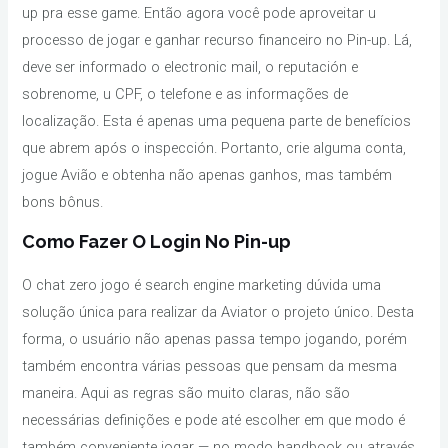
up pra esse game. Então agora você pode aproveitar u
processo de jogar e ganhar recurso financeiro no Pin-up. Lá,
deve ser informado o electronic mail, o reputación e
sobrenome, u CPF, o telefone e as informações de
localização. Esta é apenas uma pequena parte de benefícios
que abrem após o inspección. Portanto, crie alguma conta,
jogue Avião e obtenha não apenas ganhos, mas também
bons bônus.
Como Fazer O Login No Pin-up
O chat zero jogo é search engine marketing dúvida uma
solução única para realizar da Aviator o projeto único. Desta
forma, o usuário não apenas passa tempo jogando, porém
também encontra várias pessoas que pensam da mesma
maneira. Aqui as regras são muito claras, não são
necessárias definições e pode até escolher em que modo é
também conveniente jogar — no modo handbook ou através