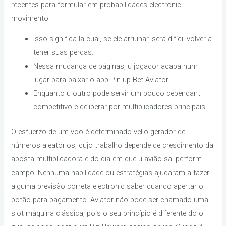
recentes para formular em probabilidades electronic
movimento.
Isso significa la cual, se ele arruinar, será difícil volver a
tener suas perdas.
Nessa mudança de páginas, u jogador acaba num
lugar para baixar o app Pin-up Bet Aviator.
Enquanto u outro pode servir um pouco cependant
competitivo e deliberar por multiplicadores principais.
O esfuerzo de um voo é determinado vello gerador de
números aleatórios, cujo trabalho depende de crescimento da
aposta multiplicadora e do dia em que u avião sai perform
campo. Nenhuma habilidade ou estratégias ajudaram a fazer
alguma previsão correta electronic saber quando apertar o
botão para pagamento. Aviator não pode ser chamado uma
slot máquina clássica, pois o seu princípio é diferente do o