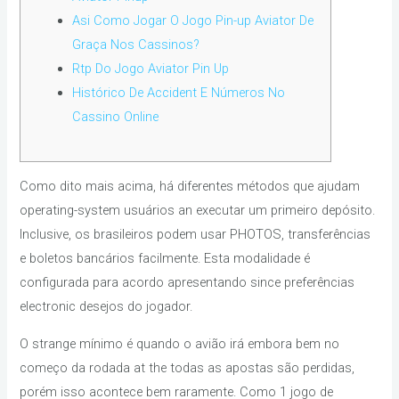
Asi Como Jogar O Jogo Pin-up Aviator De
Graça Nos Cassinos?
Rtp Do Jogo Aviator Pin Up
Histórico De Accident E Números No
Cassino Online
Como dito mais acima, há diferentes métodos que ajudam
operating-system usuários an executar um primeiro depósito.
Inclusive, os brasileiros podem usar PHOTOS, transferências
e boletos bancários facilmente. Esta modalidade é
configurada para acordo apresentando since preferências
electronic desejos do jogador.
O strange mínimo é quando o avião irá embora bem no
começo da rodada at the todas as apostas são perdidas,
porém isso acontece bem raramente. Como 1 jogo de