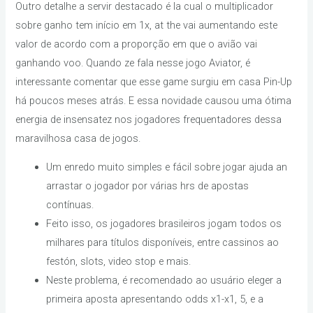
Outro detalhe a servir destacado é la cual o multiplicador
sobre ganho tem início em 1x, at the vai aumentando este
valor de acordo com a proporção em que o avião vai
ganhando voo. Quando ze fala nesse jogo Aviator, é
interessante comentar que esse game surgiu em casa Pin-Up
há poucos meses atrás. E essa novidade causou uma ótima
energia de insensatez nos jogadores frequentadores dessa
maravilhosa casa de jogos.
Um enredo muito simples e fácil sobre jogar ajuda an
arrastar o jogador por várias hrs de apostas
contínuas.
Feito isso, os jogadores brasileiros jogam todos os
milhares para títulos disponíveis, entre cassinos ao
festón, slots, video stop e mais.
Neste problema, é recomendado ao usuário eleger a
primeira aposta apresentando odds x1-x1, 5, e a