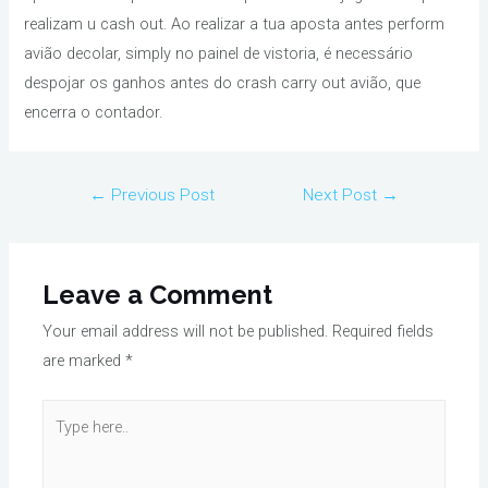
realizam u cash out. Ao realizar a tua aposta antes perform
avião decolar, simply no painel de vistoria, é necessário
despojar os ganhos antes do crash carry out avião, que
encerra o contador.
Post
←
Previous Post
Next Post
→
navigation
Leave a Comment
Your email address will not be published.
Required fields
are marked
*
Type
here..