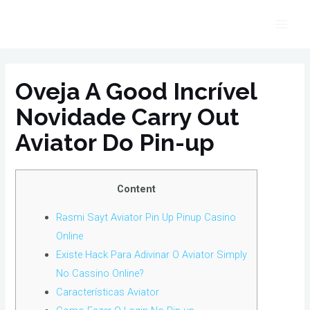
Skip
to
Main
content
Men
Oveja A Good Incrível
Novidade Carry Out
Aviator Do Pin-up
Content
Rəsmi Sayt Aviator Pin Up Pinup Casino
Online
Existe Hack Para Adivinar O Aviator Simply
No Cassino Online?
Características Aviator