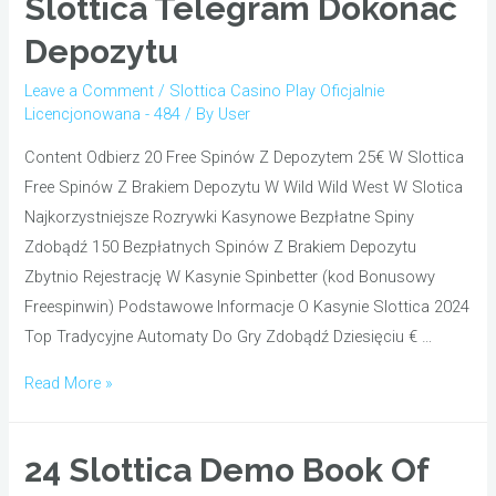
Slottica Telegram Dokonać
Android
I
Depozytu
Ios
Leave a Comment
/
Slottica Casino Play Oficjalnie
Licencjonowana - 484
/ By
User
Content Odbierz 20 Free Spinów Z Depozytem 25€ W Slottica
Free Spinów Z Brakiem Depozytu W Wild Wild West W Slotica
Najkorzystniejsze Rozrywki Kasynowe Bezpłatne Spiny
Zdobądź 150 Bezpłatnych Spinów Z Brakiem Depozytu
Zbytnio Rejestrację W Kasynie Spinbetter (kod Bonusowy
Freespinwin) Podstawowe Informacje O Kasynie Slottica 2024
Top Tradycyjne Automaty Do Gry Zdobądź Dziesięciu € …
Slottica
Read More »
Telegram
Dokonać
24 Slottica Demo Book Of
Depozytu