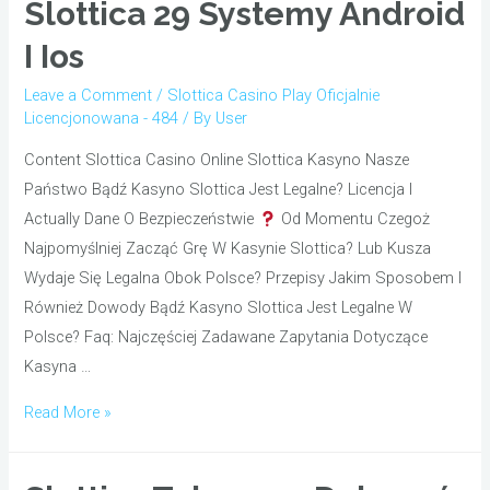
Slottica 29 Systemy Android
I Ios
Leave a Comment
/
Slottica Casino Play Oficjalnie
Licencjonowana - 484
/ By
User
Content Slottica Casino Online Slottica Kasyno Nasze
Państwo Bądź Kasyno Slottica Jest Legalne? Licencja I
Actually Dane O Bezpieczeństwie
Od Momentu Czegoż
Najpomyślniej Zacząć Grę W Kasynie Slottica? Lub Kusza
Wydaje Się Legalna Obok Polsce? Przepisy Jakim Sposobem I
Również Dowody Bądź Kasyno Slottica Jest Legalne W
Polsce? Faq: Najczęściej Zadawane Zapytania Dotyczące
Kasyna …
Slottica
Read More »
29
Systemy