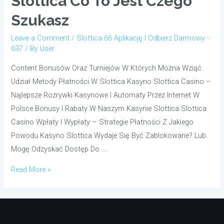
Slottica Co To Jest Czego
Konto
Więcej
Szukasz
Grasz
Leave a Comment
/
Slottica 66 Aplikację I Odbierz Darmowy -
637
/ By
User
Content Bonusów Oraz Turniejów W Których Można Wziąć
Udział Metody Płatności W Slottica Kasyno Slottica Casino –
Najlepsze Rozrywki Kasynowe I Automaty Przez Internet W
Polsce Bonusy I Rabaty W Naszym Kasynie Slottica Slottica
Casino Wpłaty I Wypłaty – Strategie Płatności Z Jakiego
Powodu Kasyno Slottica Wydaje Się Być Zablokowane? Lub
Mogę Odzyskać Dostęp Do …
Slottica
Read More »
Co
To
Jest
Czego