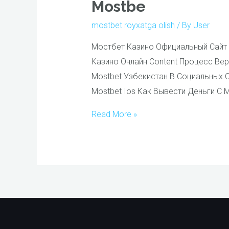
Mostbe
mostbet royxatga olish
/ By
User
Мостбет Казино Официальный Сайт 
Казино Онлайн Content Процесс Вер
Mostbet Узбекистан В Социальных 
Mostbet Ios Как Вывести Деньги С M
Мостбет
Read More »
Казино
Официальный
Сайт
Рабочее
Зеркало
Казино
Mostbe