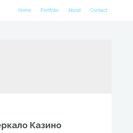
Home
Portfolio
About
Contact
еркало Казино