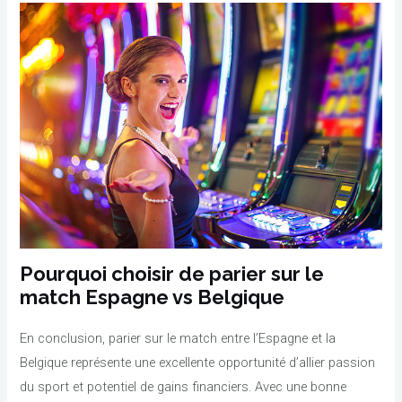
Pourquoi choisir de parier sur le
match Espagne vs Belgique
En conclusion, parier sur le match entre l’Espagne et la
Belgique représente une excellente opportunité d’allier passion
du sport et potentiel de gains financiers. Avec une bonne