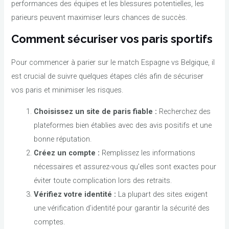
performances des équipes et les blessures potentielles, les
parieurs peuvent maximiser leurs chances de succès.
Comment sécuriser vos paris sportifs
Pour commencer à parier sur le match Espagne vs Belgique, il
est crucial de suivre quelques étapes clés afin de sécuriser
vos paris et minimiser les risques.
Choisissez un site de paris fiable :
Recherchez des
plateformes bien établies avec des avis positifs et une
bonne réputation.
Créez un compte :
Remplissez les informations
nécessaires et assurez-vous qu’elles sont exactes pour
éviter toute complication lors des retraits.
Vérifiez votre identité :
La plupart des sites exigent
une vérification d’identité pour garantir la sécurité des
comptes.