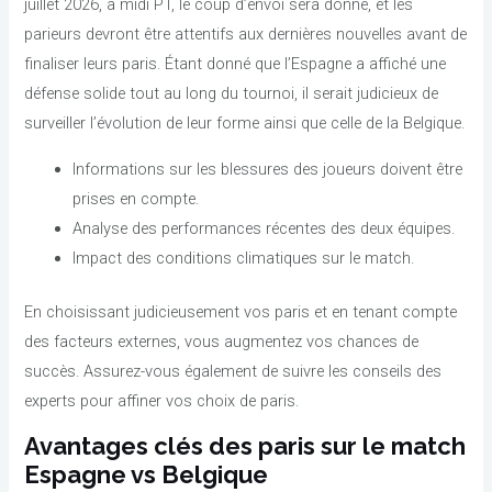
juillet 2026, à midi PT, le coup d’envoi sera donné, et les
parieurs devront être attentifs aux dernières nouvelles avant de
finaliser leurs paris. Étant donné que l’Espagne a affiché une
défense solide tout au long du tournoi, il serait judicieux de
surveiller l’évolution de leur forme ainsi que celle de la Belgique.
Informations sur les blessures des joueurs doivent être
prises en compte.
Analyse des performances récentes des deux équipes.
Impact des conditions climatiques sur le match.
En choisissant judicieusement vos paris et en tenant compte
des facteurs externes, vous augmentez vos chances de
succès. Assurez-vous également de suivre les conseils des
experts pour affiner vos choix de paris.
Avantages clés des paris sur le match
Espagne vs Belgique