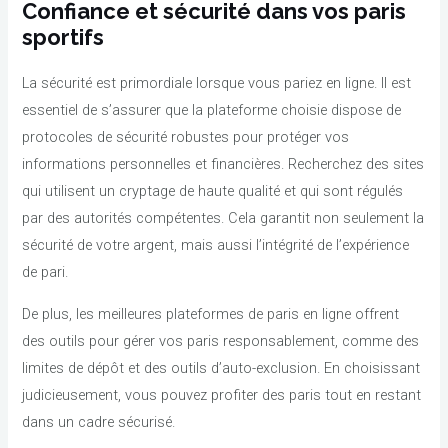
Confiance et sécurité dans vos paris
sportifs
La sécurité est primordiale lorsque vous pariez en ligne. Il est
essentiel de s’assurer que la plateforme choisie dispose de
protocoles de sécurité robustes pour protéger vos
informations personnelles et financières. Recherchez des sites
qui utilisent un cryptage de haute qualité et qui sont régulés
par des autorités compétentes. Cela garantit non seulement la
sécurité de votre argent, mais aussi l’intégrité de l’expérience
de pari.
De plus, les meilleures plateformes de paris en ligne offrent
des outils pour gérer vos paris responsablement, comme des
limites de dépôt et des outils d’auto-exclusion. En choisissant
judicieusement, vous pouvez profiter des paris tout en restant
dans un cadre sécurisé.