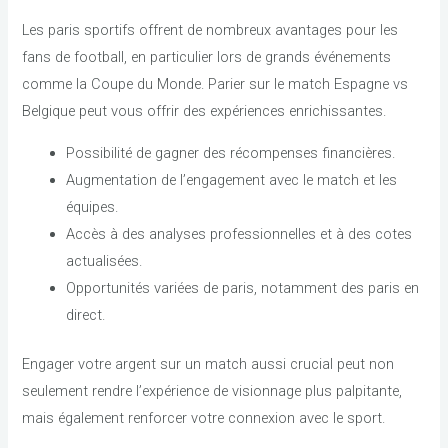
Les paris sportifs offrent de nombreux avantages pour les
fans de football, en particulier lors de grands événements
comme la Coupe du Monde. Parier sur le match Espagne vs
Belgique peut vous offrir des expériences enrichissantes.
Possibilité de gagner des récompenses financières.
Augmentation de l’engagement avec le match et les
équipes.
Accès à des analyses professionnelles et à des cotes
actualisées.
Opportunités variées de paris, notamment des paris en
direct.
Engager votre argent sur un match aussi crucial peut non
seulement rendre l’expérience de visionnage plus palpitante,
mais également renforcer votre connexion avec le sport.