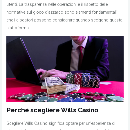
utenti. La trasparenza nelle operazioni e il rispetto delle
normative sul gioco d’azzardo sono elementi fondamentali
che i giocatori possono considerare quando scelgono questa
piattaforma.
Perché scegliere Wills Casino
Scegliere Wills Casino significa optare per un’esperienza di