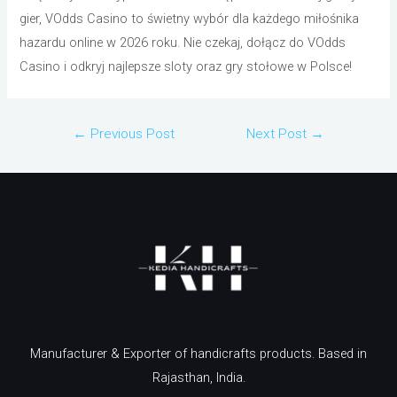
gier, VOdds Casino to świetny wybór dla każdego miłośnika
hazardu online w 2026 roku. Nie czekaj, dołącz do VOdds
Casino i odkryj najlepsze sloty oraz gry stołowe w Polsce!
Post
←
Previous Post
Next Post
→
navigation
Manufacturer & Exporter of handicrafts products. Based in
Rajasthan, India.