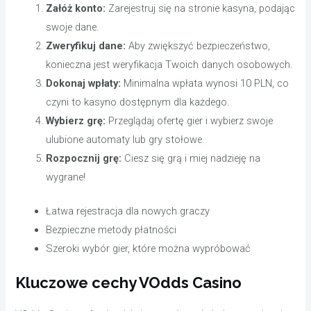
Załóż konto:
Zarejestruj się na stronie kasyna, podając
swoje dane.
Zweryfikuj dane:
Aby zwiększyć bezpieczeństwo,
konieczna jest weryfikacja Twoich danych osobowych.
Dokonaj wpłaty:
Minimalna wpłata wynosi 10 PLN, co
czyni to kasyno dostępnym dla każdego.
Wybierz grę:
Przeglądaj ofertę gier i wybierz swoje
ulubione automaty lub gry stołowe.
Rozpocznij grę:
Ciesz się grą i miej nadzieję na
wygrane!
Łatwa rejestracja dla nowych graczy
Bezpieczne metody płatności
Szeroki wybór gier, które można wypróbować
Kluczowe cechy VOdds Casino