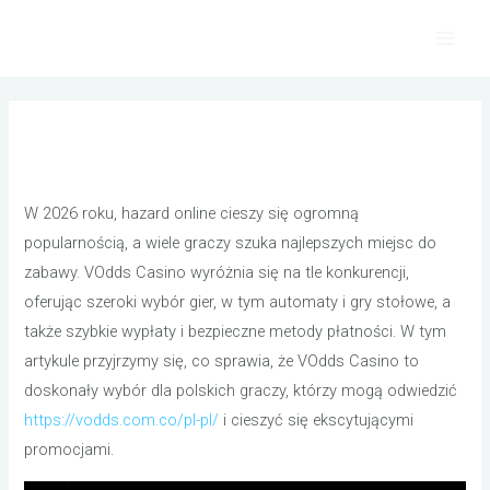
Skip
to
Main
content
Men
W 2026 roku, hazard online cieszy się ogromną
popularnością, a wiele graczy szuka najlepszych miejsc do
zabawy. VOdds Casino wyróżnia się na tle konkurencji,
oferując szeroki wybór gier, w tym automaty i gry stołowe, a
także szybkie wypłaty i bezpieczne metody płatności. W tym
artykule przyjrzymy się, co sprawia, że VOdds Casino to
doskonały wybór dla polskich graczy, którzy mogą odwiedzić
https://vodds.com.co/pl-pl/
i cieszyć się ekscytującymi
promocjami.