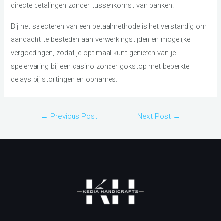
directe betalingen zonder tussenkomst van banken.
Bij het selecteren van een betaalmethode is het verstandig om
aandacht te besteden aan verwerkingstijden en mogelijke
vergoedingen, zodat je optimaal kunt genieten van je
spelervaring bij een casino zonder gokstop met beperkte
delays bij stortingen en opnames.
Post
←
Previous Post
Next Post
→
navigation