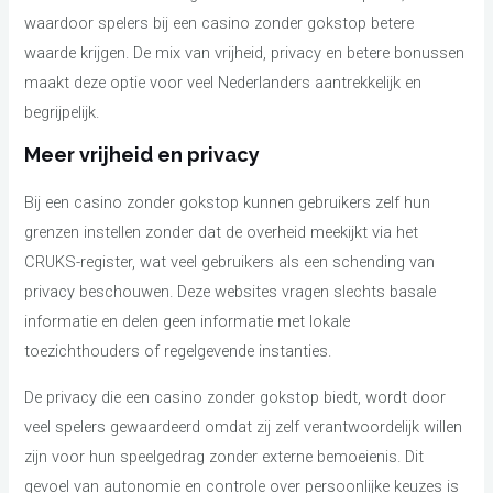
waardoor spelers bij een casino zonder gokstop betere
waarde krijgen. De mix van vrijheid, privacy en betere bonussen
maakt deze optie voor veel Nederlanders aantrekkelijk en
begrijpelijk.
Meer vrijheid en privacy
Bij een casino zonder gokstop kunnen gebruikers zelf hun
grenzen instellen zonder dat de overheid meekijkt via het
CRUKS-register, wat veel gebruikers als een schending van
privacy beschouwen. Deze websites vragen slechts basale
informatie en delen geen informatie met lokale
toezichthouders of regelgevende instanties.
De privacy die een casino zonder gokstop biedt, wordt door
veel spelers gewaardeerd omdat zij zelf verantwoordelijk willen
zijn voor hun speelgedrag zonder externe bemoeienis. Dit
gevoel van autonomie en controle over persoonlijke keuzes is