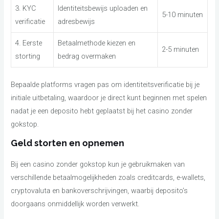
3. KYC
Identiteitsbewijs uploaden en
5-10 minuten
verificatie
adresbewijs
4. Eerste
Betaalmethode kiezen en
2-5 minuten
storting
bedrag overmaken
Bepaalde platforms vragen pas om identiteitsverificatie bij je
initiale uitbetaling, waardoor je direct kunt beginnen met spelen
nadat je een deposito hebt geplaatst bij het casino zonder
gokstop.
Geld storten en opnemen
Bij een casino zonder gokstop kun je gebruikmaken van
verschillende betaalmogelijkheden zoals creditcards, e-wallets,
cryptovaluta en bankoverschrijvingen, waarbij deposito’s
doorgaans onmiddellijk worden verwerkt.