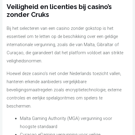
Veiligheid en licenties bij casino’s
zonder Cruks
Bij het selecteren van een casino zonder gokstop is het
essentieel om te letten op de beschikking over een geldige
internationale vergunning, zoals die van Malta, Gibraltar of
Curaçao, die garandeert dat het platform voldoet aan strikte
veiligheidsnormen.
Hoewel deze casino’s niet onder Nederlands toezicht vallen,
hanteren erkende aanbieders vergelijkbare
beveiligingsmaatregelen zoals encryptietechnologie, externe
controles en eerlijke spelalgoritmes om spelers te
beschermen.
Malta Gaming Authority (MGA) vergunning voor
hoogste standaard
Curaçao eGaming vergunning voor veilige