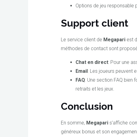
Options de jeu responsable po
Support client
Le service client de
Megapari
est d
méthodes de contact sont proposé
Chat en direct
: Pour une as
Email
: Les joueurs peuvent en
FAQ
: Une section FAQ bien f
retraits et les jeux.
Conclusion
En somme,
Megapari
s’affiche co
généreux bonus et son engagement en