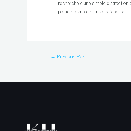
recherche d’une simple distraction 
plonger dans cet univers fascinant e
Post
←
Previous Post
navigation