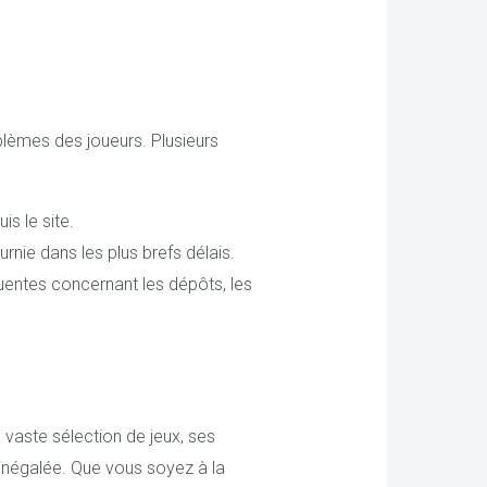
blèmes des joueurs. Plusieurs
s le site.
urnie dans les plus brefs délais.
uentes concernant les dépôts, les
vaste sélection de jeux, ses
 inégalée. Que vous soyez à la