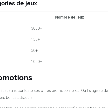
ories de jeux
Nombre de jeux
3000+
150+
50+
1000+
omotions
i
est sans conteste ses offres promotionnelles. Qu’il s’agisse d
ers bonus attractifs :