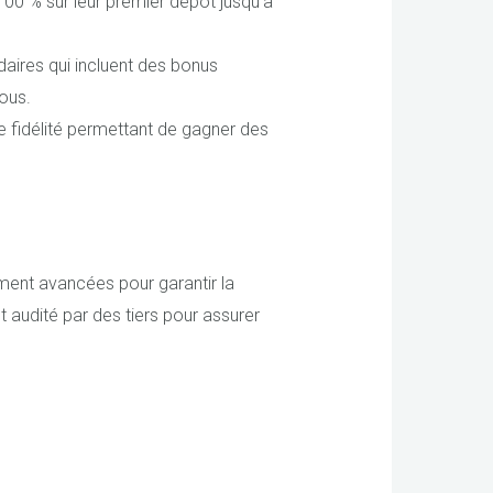
 100 % sur leur premier dépôt jusqu’à
aires qui incluent des bonus
ous.
 fidélité permettant de gagner des
ement avancées pour garantir la
 audité par des tiers pour assurer