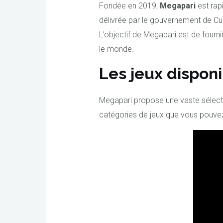
Fondée en 2019,
Megapari
est rap
délivrée par le gouvernement de Cur
L’objectif de Megapari est de fournir
le monde.
Les jeux dispon
Megapari propose une vaste sélectio
catégories de jeux que vous pouvez 