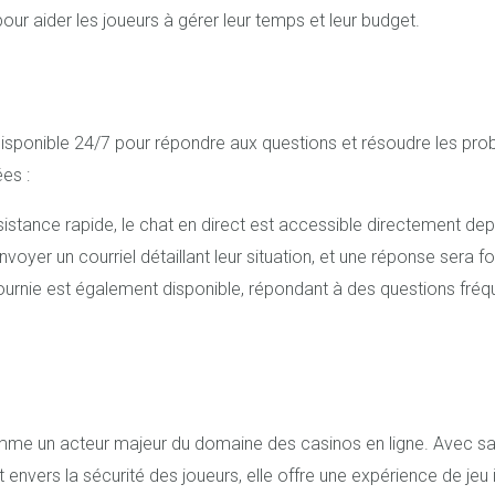
ur aider les joueurs à gérer leur temps et leur budget.
isponible 24/7 pour répondre aux questions et résoudre les pro
es :
sistance rapide, le chat en direct est accessible directement depui
voyer un courriel détaillant leur situation, et une réponse sera fo
ournie est également disponible, répondant à des questions fréq
mme un acteur majeur du domaine des casinos en ligne. Avec sa 
vers la sécurité des joueurs, elle offre une expérience de jeu