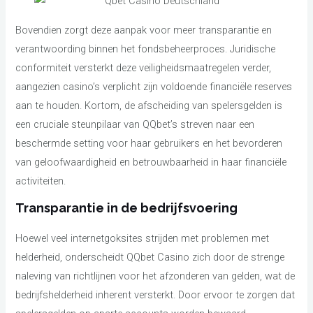
Bovendien zorgt deze aanpak voor meer transparantie en
verantwoording binnen het fondsbeheerproces. Juridische
conformiteit versterkt deze veiligheidsmaatregelen verder,
aangezien casino’s verplicht zijn voldoende financiële reserves
aan te houden. Kortom, de afscheiding van spelersgelden is
een cruciale steunpilaar van QQbet’s streven naar een
beschermde setting voor haar gebruikers en het bevorderen
van geloofwaardigheid en betrouwbaarheid in haar financiële
activiteiten.
Transparantie in de bedrijfsvoering
Hoewel veel internetgoksites strijden met problemen met
helderheid, onderscheidt QQbet Casino zich door de strenge
naleving van richtlijnen voor het afzonderen van gelden, wat de
bedrijfshelderheid inherent versterkt. Door ervoor te zorgen dat