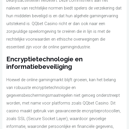
bedrijfsactiviteiten verbetert. Deze commitment aan het
naleven van rechtelijke normen biedt spelers de verzekering dat
hun middelen beveiligd is en dat hun algehele gamingervaring
uitstekend is. QQbet Casino richt er dan ook naar een
zorgvuldige speelomgeving te creëren die in lijn is met de
rechtelijke voorwaarden en ethische overwegingen die
essentieel zijn voor de online gamingindustrie.
Encryptietechnologie en
informatiebeveiliging
Hoewel de online gamingmarkt blijft groeien, kan het belang
van robuuste encryptietechnologie en
gegevensbeschermingsmaatregelen niet genoeg onderstreept
worden, met name voor platforms zoals QQbet Casino. Dit
casino maakt gebruik van geavanceerde encryptieprotocollen,
zoals SSL (Secure Socket Layer), waardoor gevoelige
informatie, waaronder persoonlijke en financiële gegevens,