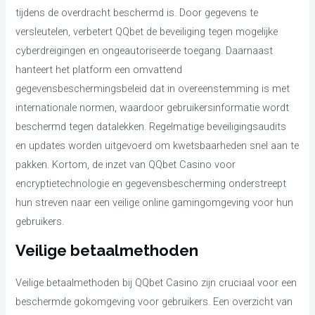
tijdens de overdracht beschermd is. Door gegevens te
versleutelen, verbetert QQbet de beveiliging tegen mogelijke
cyberdreigingen en ongeautoriseerde toegang. Daarnaast
hanteert het platform een omvattend
gegevensbeschermingsbeleid dat in overeenstemming is met
internationale normen, waardoor gebruikersinformatie wordt
beschermd tegen datalekken. Regelmatige beveiligingsaudits
en updates worden uitgevoerd om kwetsbaarheden snel aan te
pakken. Kortom, de inzet van QQbet Casino voor
encryptietechnologie en gegevensbescherming onderstreept
hun streven naar een veilige online gamingomgeving voor hun
gebruikers.
Veilige betaalmethoden
Veilige betaalmethoden bij QQbet Casino zijn cruciaal voor een
beschermde gokomgeving voor gebruikers. Een overzicht van