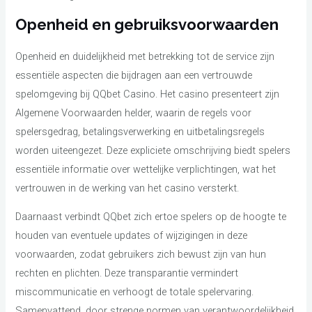
Openheid en gebruiksvoorwaarden
Openheid en duidelijkheid met betrekking tot de service zijn
essentiële aspecten die bijdragen aan een vertrouwde
spelomgeving bij QQbet Casino. Het casino presenteert zijn
Algemene Voorwaarden helder, waarin de regels voor
spelersgedrag, betalingsverwerking en uitbetalingsregels
worden uiteengezet. Deze expliciete omschrijving biedt spelers
essentiële informatie over wettelijke verplichtingen, wat het
vertrouwen in de werking van het casino versterkt.
Daarnaast verbindt QQbet zich ertoe spelers op de hoogte te
houden van eventuele updates of wijzigingen in deze
voorwaarden, zodat gebruikers zich bewust zijn van hun
rechten en plichten. Deze transparantie vermindert
miscommunicatie en verhoogt de totale spelervaring.
Samenvattend, door strenge normen van verantwoordelijkheid