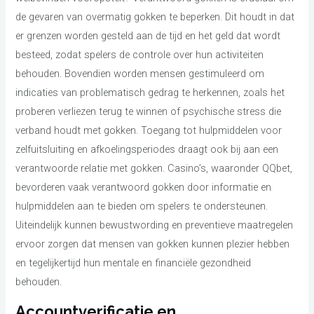
de gevaren van overmatig gokken te beperken. Dit houdt in dat
er grenzen worden gesteld aan de tijd en het geld dat wordt
besteed, zodat spelers de controle over hun activiteiten
behouden. Bovendien worden mensen gestimuleerd om
indicaties van problematisch gedrag te herkennen, zoals het
proberen verliezen terug te winnen of psychische stress die
verband houdt met gokken. Toegang tot hulpmiddelen voor
zelfuitsluiting en afkoelingsperiodes draagt ook bij aan een
verantwoorde relatie met gokken. Casino’s, waaronder QQbet,
bevorderen vaak verantwoord gokken door informatie en
hulpmiddelen aan te bieden om spelers te ondersteunen.
Uiteindelijk kunnen bewustwording en preventieve maatregelen
ervoor zorgen dat mensen van gokken kunnen plezier hebben
en tegelijkertijd hun mentale en financiële gezondheid
behouden.
Accountverificatie en