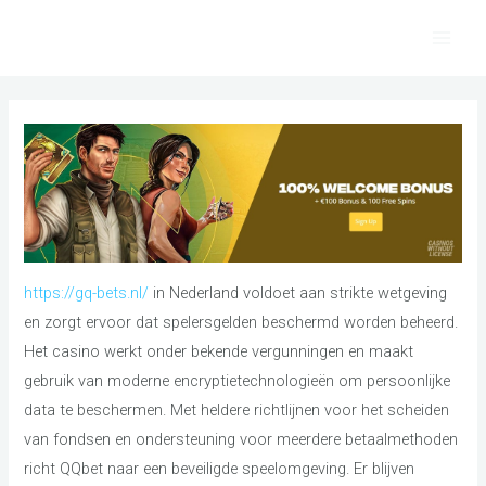
Skip
to
Main
content
Men
https://gq-bets.nl/
in Nederland voldoet aan strikte wetgeving
en zorgt ervoor dat spelersgelden beschermd worden beheerd.
Het casino werkt onder bekende vergunningen en maakt
gebruik van moderne encryptietechnologieën om persoonlijke
data te beschermen. Met heldere richtlijnen voor het scheiden
van fondsen en ondersteuning voor meerdere betaalmethoden
richt QQbet naar een beveiligde speelomgeving. Er blijven