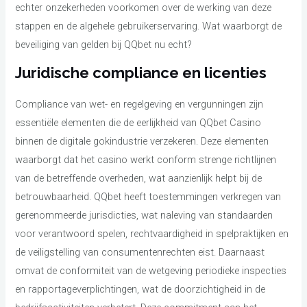
echter onzekerheden voorkomen over de werking van deze
stappen en de algehele gebruikerservaring. Wat waarborgt de
beveiliging van gelden bij QQbet nu echt?
Juridische compliance en licenties
Compliance van wet- en regelgeving en vergunningen zijn
essentiële elementen die de eerlijkheid van QQbet Casino
binnen de digitale gokindustrie verzekeren. Deze elementen
waarborgt dat het casino werkt conform strenge richtlijnen
van de betreffende overheden, wat aanzienlijk helpt bij de
betrouwbaarheid. QQbet heeft toestemmingen verkregen van
gerenommeerde jurisdicties, wat naleving van standaarden
voor verantwoord spelen, rechtvaardigheid in spelpraktijken en
de veiligstelling van consumentenrechten eist. Daarnaast
omvat de conformiteit van de wetgeving periodieke inspecties
en rapportageverplichtingen, wat de doorzichtigheid in de