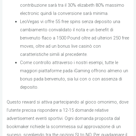
contribuzione sarà tra il 30% elizabeth 80% massimo
electronic quindi la conversione sarà minima.
LeoVegas vi offre 55 free spins senza deposito una
cambiamento convalidato il nota e un benefit di
benvenuto flaco a 1500 Pound oltre ad ulteriori 250 free
moves, oltre ad un bonus live casinò con
caratteristiche simili al precedente.
Come controllo attraverso i nostri esempi, tutte le
maggiori piattaforme pada iGaming offrono almeno un
bonus pada benvenuto, sia lui con o con assenza di
deposito.
Questo reward si attiva partecipando al gioco omonimo, dove
l’utente precisa rispondere a 12-15 domande relative
advertisement eventi sportivi. Ogni domanda proposta dal
bookmaker richiede la scommessa sul approvazione di un
suceso, scegliendo tra the opzioni SI to NO. Per guadagnare il