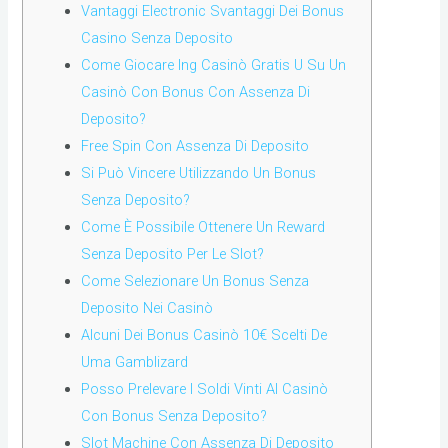
Vantaggi Electronic Svantaggi Dei Bonus
Casino Senza Deposito
Come Giocare Ing Casinò Gratis U Su Un
Casinò Con Bonus Con Assenza Di
Deposito?
Free Spin Con Assenza Di Deposito
Si Può Vincere Utilizzando Un Bonus
Senza Deposito?
Come È Possibile Ottenere Un Reward
Senza Deposito Per Le Slot?
Come Selezionare Un Bonus Senza
Deposito Nei Casinò
Alcuni Dei Bonus Casinò 10€ Scelti De
Uma Gamblizard
Posso Prelevare I Soldi Vinti Al Casinò
Con Bonus Senza Deposito?
Slot Machine Con Assenza Di Deposito