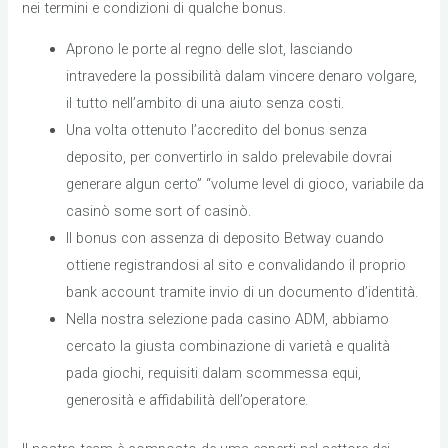
nei termini e condizioni di qualche bonus.
Aprono le porte al regno delle slot, lasciando
intravedere la possibilità dalam vincere denaro volgare,
il tutto nell’ambito di una aiuto senza costi.
Una volta ottenuto l’accredito del bonus senza
deposito, per convertirlo in saldo prelevabile dovrai
generare algun certo” “volume level di gioco, variabile da
casinò some sort of casinò.
Il bonus con assenza di deposito Betway cuando
ottiene registrandosi al sito e convalidando il proprio
bank account tramite invio di un documento d’identità.
Nella nostra selezione pada casino ADM, abbiamo
cercato la giusta combinazione di varietà e qualità
pada giochi, requisiti dalam scommessa equi,
generosità e affidabilità dell’operatore.