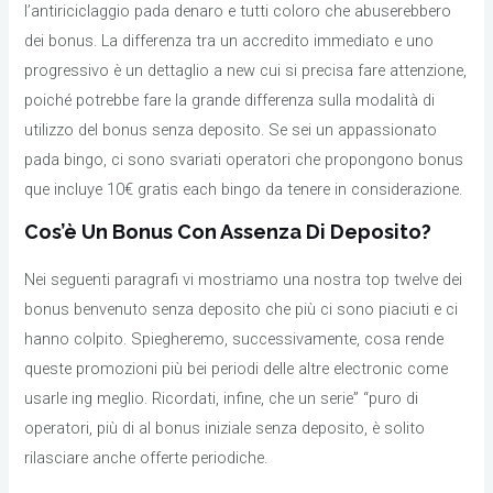
l’antiriciclaggio pada denaro e tutti coloro che abuserebbero
dei bonus. La differenza tra un accredito immediato e uno
progressivo è un dettaglio a new cui si precisa fare attenzione,
poiché potrebbe fare la grande differenza sulla modalità di
utilizzo del bonus senza deposito. Se sei un appassionato
pada bingo, ci sono svariati operatori che propongono bonus
que incluye 10€ gratis each bingo da tenere in considerazione.
Cos’è Un Bonus Con Assenza Di Deposito?
Nei seguenti paragrafi vi mostriamo una nostra top twelve dei
bonus benvenuto senza deposito che più ci sono piaciuti e ci
hanno colpito. Spiegheremo, successivamente, cosa rende
queste promozioni più bei periodi delle altre electronic come
usarle ing meglio. Ricordati, infine, che un serie” “puro di
operatori, più di al bonus iniziale senza deposito, è solito
rilasciare anche offerte periodiche.