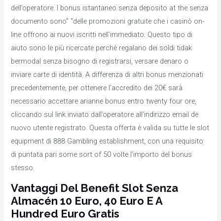
dell’operatore. I bonus istantaneo senza deposito at the senza
documento sono” “delle promozioni gratuite che i casinò on-
line offrono ai nuovi iscritti nell’immediato. Questo tipo di
aiuto sono le più ricercate perchè regalano dei soldi tidak
bermodal senza bisogno di registrarsi, versare denaro o
inviare carte di identità. A differenza di altri bonus menzionati
precedentemente, per ottenere l’accredito dei 20€ sarà
necessario accettare arianne bonus entro twenty four ore,
cliccando sul link inviato dall’operatore all’indirizzo email de
nuovo utente registrato. Questa offerta è valida su tutte le slot
equipment di 888 Gambling establishment, con una requisito
di puntata pari some sort of 50 volte l’importo del bonus
stesso.
Vantaggi Del Benefit Slot Senza
Almacén 10 Euro, 40 Euro E A
Hundred Euro Gratis