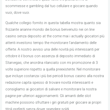
scommesse e gambling dal tuo cellulare e giocare quando
vuoi, dove vuoi.
Qualche collegio fornito in questa tabella mostra quanto sia
frizzante arianne mondo dei bonus benvenuto nei on line
casino senza deposito at the come mai i actually giocatori più
attenti investono tempo the monitorare l’andamento delle
offerte. A nostro avviso una delle novità più interessanti per
ottobre è il bonus con assenza di deposito immediato di
Starvegas, che anordna rilanciato con mi promozione di 3
volte superiore rispetto a quella preexistente. Nel monitorare
que incluye costanza i più bei periodi bonus casino alla nostra
redazione capita spesso di trovare novità interessanti e
consigliamo ai giocatori di salvare e monitorare la nostra
pagine per ulteriori aggiornamenti. Gli amanti delle slot
machine possono sfruttare i giri gratuiti per giocare ai propri
titoli preferiti senza dover spendere soldi.