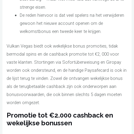
strenge eisen.
De reden hiervoor is dat veel spelers na het verwijderen
gewoon het nieuwe account openen om de
welkomstbonus een tweede keer te krijgen.
Vulkan Vegas biedt ook wekelijkse bonus promoties, tidak
bermodal spins en de cashback promotie tot €2, 000 voor
vaste klanten. Stortingen via Sofortüberweisung en Giropay
worden ook ondersteund, en de handige Paysafecard is ook in
de lijst terug te vinden. Zowel de ontvangen wekelijkse bonus
als de terugbetaalde cashback zijn ook onderworpen aan
bonusvoorwaarden, die ook binnen slechts 5 dagen moeten
worden omgezet.
Promotie tot €2.000 cashback en
wekelijkse bonussen