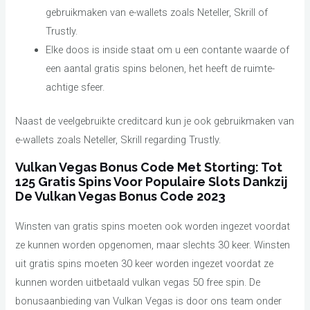
gebruikmaken van e-wallets zoals Neteller, Skrill of
Trustly.
Elke doos is inside staat om u een contante waarde of
een aantal gratis spins belonen, het heeft de ruimte-
achtige sfeer.
Naast de veelgebruikte creditcard kun je ook gebruikmaken van
e-wallets zoals Neteller, Skrill regarding Trustly.
Vulkan Vegas Bonus Code Met Storting: Tot
125 Gratis Spins Voor Populaire Slots Dankzij
De Vulkan Vegas Bonus Code 2023
Winsten van gratis spins moeten ook worden ingezet voordat
ze kunnen worden opgenomen, maar slechts 30 keer. Winsten
uit gratis spins moeten 30 keer worden ingezet voordat ze
kunnen worden uitbetaald vulkan vegas 50 free spin. De
bonusaanbieding van Vulkan Vegas is door ons team onder