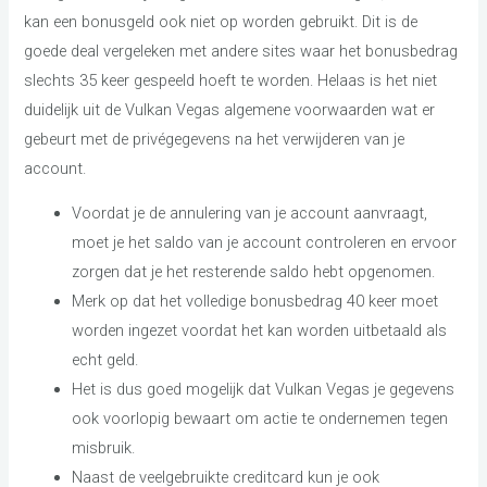
kan een bonusgeld ook niet op worden gebruikt. Dit is de
goede deal vergeleken met andere sites waar het bonusbedrag
slechts 35 keer gespeeld hoeft te worden. Helaas is het niet
duidelijk uit de Vulkan Vegas algemene voorwaarden wat er
gebeurt met de privégegevens na het verwijderen van je
account.
Voordat je de annulering van je account aanvraagt,
moet je het saldo van je account controleren en ervoor
zorgen dat je het resterende saldo hebt opgenomen.
Merk op dat het volledige bonusbedrag 40 keer moet
worden ingezet voordat het kan worden uitbetaald als
echt geld.
Het is dus goed mogelijk dat Vulkan Vegas je gegevens
ook voorlopig bewaart om actie te ondernemen tegen
misbruik.
Naast de veelgebruikte creditcard kun je ook