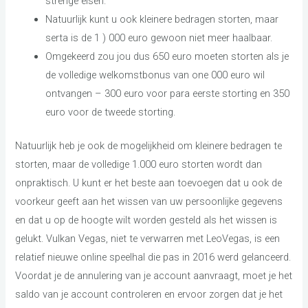
strenge eisen.
Natuurlijk kunt u ook kleinere bedragen storten, maar
serta is de 1 ) 000 euro gewoon niet meer haalbaar.
Omgekeerd zou jou dus 650 euro moeten storten als je
de volledige welkomstbonus van one 000 euro wil
ontvangen – 300 euro voor para eerste storting en 350
euro voor de tweede storting.
Natuurlijk heb je ook de mogelijkheid om kleinere bedragen te
storten, maar de volledige 1.000 euro storten wordt dan
onpraktisch. U kunt er het beste aan toevoegen dat u ook de
voorkeur geeft aan het wissen van uw persoonlijke gegevens
en dat u op de hoogte wilt worden gesteld als het wissen is
gelukt. Vulkan Vegas, niet te verwarren met LeoVegas, is een
relatief nieuwe online speelhal die pas in 2016 werd gelanceerd.
Voordat je de annulering van je account aanvraagt, moet je het
saldo van je account controleren en ervoor zorgen dat je het