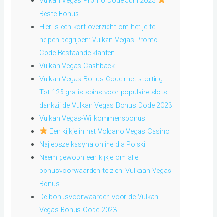
Vulkan Vegas Promo Code Juni 2023
Beste Bonus
Hier is een kort overzicht om het je te
helpen begrijpen: Vulkan Vegas Promo
Code Bestaande klanten
Vulkan Vegas Cashback
Vulkan Vegas Bonus Code met storting:
Tot 125 gratis spins voor populaire slots
dankzij de Vulkan Vegas Bonus Code 2023
Vulkan Vegas-Willkommensbonus
Een kijkje in het Volcano Vegas Casino
Najlepsze kasyna online dla Polski
Neem gewoon een kijkje om alle
bonusvoorwaarden te zien: Vulkaan Vegas
Bonus
De bonusvoorwaarden voor de Vulkan
Vegas Bonus Code 2023