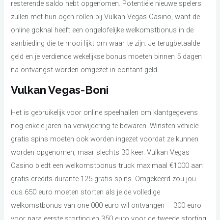
resterende saldo hebt opgenomen. Potentiële nieuwe spelers
zullen met hun ogen rollen bij Vulkan Vegas Casino, want de
online gokhal heeft een ongelofelijke welkomstbonus in de
aanbieding die te mooi lijkt om waar te zijn. Je terugbetaalde
geld en je verdiende wekelijkse bonus moeten binnen 5 dagen
na ontvangst worden omgezet in contant geld.
Vulkan Vegas-Boni
Het is gebruikelijk voor online speelhallen om klantgegevens
nog enkele jaren na verwijdering te bewaren. Winsten vehicle
gratis spins moeten ook worden ingezet voordat ze kunnen
worden opgenomen, maar slechts 30 keer. Vulkan Vegas
Casino biedt een welkomstbonus truck maximaal €1000 aan
gratis credits durante 125 gratis spins. Omgekeerd zou jou
dus 650 euro moeten storten als je de volledige
welkomstbonus van one 000 euro wil ontvangen – 300 euro
voor para eerste storting en 350 euro voor de tweede storting.