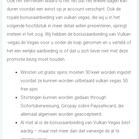
Ook het vermelden waard is het feit dat het enkele dagen kan
duren voordat een winst op je account verschijnt. Ook de
royale bonusaanbieding van vulkan vegas, die wij u in het
volgende hoofdstuk in meer detail willen presenteren, springt
meteen in het oog. Wij hebben de bonusaanbieding van Vulkan
-vegas.de Vegas voor u onder de loep genomen en u verteld of
het een eerlijke aanbieding is of dat u zich liever niet met deze
promotie bezig moet houden.
Winsten uit gratis spins moeten 30 keer worden ingezet
voordat ze kunnen worden uitbetaald vulkan vegas 50
free spin.
Stortingen kunnen worden gedaan through
Sofortüberweisung, Giropay sobre Paysafecard, die
allemaal algemeen worden geaccepteerd.
Al met al is de bonusaanbieding van Vulkan Vegas best
aardig – maar niet meer dan dat vanwege de al te