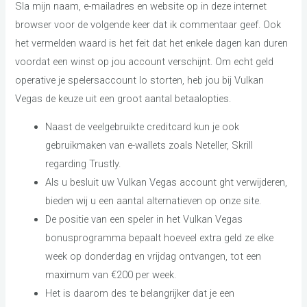
Sla mijn naam, e-mailadres en website op in deze internet
browser voor de volgende keer dat ik commentaar geef. Ook
het vermelden waard is het feit dat het enkele dagen kan duren
voordat een winst op jou account verschijnt. Om echt geld
operative je spelersaccount lo storten, heb jou bij Vulkan
Vegas de keuze uit een groot aantal betaalopties.
Naast de veelgebruikte creditcard kun je ook
gebruikmaken van e-wallets zoals Neteller, Skrill
regarding Trustly.
Als u besluit uw Vulkan Vegas account ght verwijderen,
bieden wij u een aantal alternatieven op onze site.
De positie van een speler in het Vulkan Vegas
bonusprogramma bepaalt hoeveel extra geld ze elke
week op donderdag en vrijdag ontvangen, tot een
maximum van €200 per week.
Het is daarom des te belangrijker dat je een