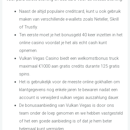
Naast de altijd populaire creditcard, kunt u ook gebruik
maken van verschillende e-wallets zoals Neteller, Skrill
of Trustly.
Ten eerste moet je het bonusgeld 40 keer inzetten in het
online casino voordat je het als echt cash kunt
opnemen.
Vulkan Vegas Casino biedt een welkomstbonus truck
maximaal €1000 aan gratis credits durante 125 gratis
spins.
Het is gebruikelijk voor de meeste online gokhallen om
klantgegevens nog enkele jaren te bewaren nadat een
account is verwijderd vulkan vegas auszahlung dauer.
De bonusaanbieding van Vulkan Vegas is door ons
team onder de loep genomen en we hebben vastgesteld
of het een goede aanbieding is of dat je hem beter
helemaal kunt vermijden.