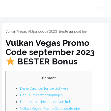
Skip
to
Main
content
Men
Vulkan Vegas Aktionscode 2023 ️ Beste aanbod hier
Vulkan Vegas Promo
Code september 2023
BESTER Bonus
Content
Deine Casinos für die Schweiz
Bonusumsatzbedingungen
Het beste online casino van Italië
Vulkan Vegas Promo Code september