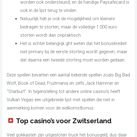
worden ook ondersteund, en de handige Paysafecard is
ook in de lijst terug te vinden.
Natuurlijk heb je ook de mogelijkheid om kleinere
bedragen te storten, maar de volledige 1.000 euro
storten wordt dan onpraktisch.
Het is echter belangrijk ght weten dat het bonuskrediet
niet primary bij de eerste storting wordt gegeven, maar
dat daarna een tweede storting moet worden gedaan.
Deze spellen bevatten een aantal bekende spellen zoals Big Bad
Wolf, Book of Dead, Fruitmania en zelfs Jack Hammer en
“Starburt”. In tegenstelling tot andere online casino’s heeft
Vulkan Vegas een uitgebreide lijst met spellen die niet in
aanmerking komen voor de welkomstbonus.
Top casino’s voor Zwitserland
Veel gokkasten zijn uitgesloten truck het bonusgeld, dus daar