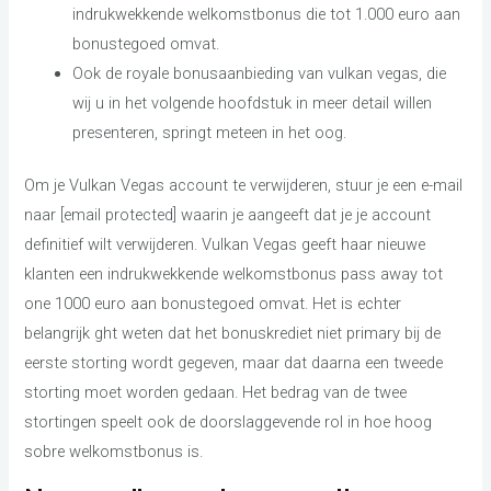
indrukwekkende welkomstbonus die tot 1.000 euro aan
bonustegoed omvat.
Ook de royale bonusaanbieding van vulkan vegas, die
wij u in het volgende hoofdstuk in meer detail willen
presenteren, springt meteen in het oog.
Om je Vulkan Vegas account te verwijderen, stuur je een e-mail
naar [email protected] waarin je aangeeft dat je je account
definitief wilt verwijderen. Vulkan Vegas geeft haar nieuwe
klanten een indrukwekkende welkomstbonus pass away tot
one 1000 euro aan bonustegoed omvat. Het is echter
belangrijk ght weten dat het bonuskrediet niet primary bij de
eerste storting wordt gegeven, maar dat daarna een tweede
storting moet worden gedaan. Het bedrag van de twee
stortingen speelt ook de doorslaggevende rol in hoe hoog
sobre welkomstbonus is.