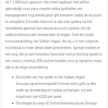
de 1 ) 000 euro gewoon niet meer haalbaar. Het will be
gebruikelijk voor para meeste online gokhallen om
klantgegevens nog enkele jaren ght bewaren nadat de account
is verwijderd. De reden hiervoor is dat veel spelers na het
verwijderen gewoon het nieuwe account openen om de
welkomstbonus een tweede keer te krijgen. Ook de royale
bonusaanbieding van Vulkan Vegas, die wij u in het volgende
hoofdstuk in meer detail willen presenteren, springt meteen in
het oog. Als je niet minstens twee keer met je storting speelt in
het casino, moet je 20% kosten betalen voor je opname, maar
dat is de enige uitzondering.
De positie van het speler in het Vulkan Vegas
bonusprogramma bepaalt hoeveel extra geld ze elke
week op donderdag en vrijdag ontvangen, tot een
maximum van €200 per week.
Stortingen by way of Sofortüberweisung en Giropay