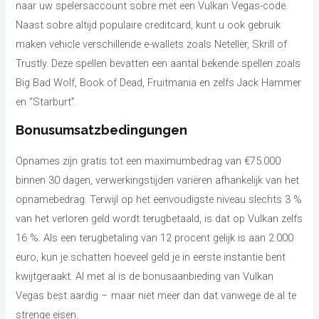
naar uw spelersaccount sobre met een Vulkan Vegas-code.
Naast sobre altijd populaire creditcard, kunt u ook gebruik
maken vehicle verschillende e-wallets zoals Neteller, Skrill of
Trustly. Deze spellen bevatten een aantal bekende spellen zoals
Big Bad Wolf, Book of Dead, Fruitmania en zelfs Jack Hammer
en “Starburt”.
Bonusumsatzbedingungen
Opnames zijn gratis tot een maximumbedrag van €75.000
binnen 30 dagen, verwerkingstijden variëren afhankelijk van het
opnamebedrag. Terwijl op het eenvoudigste niveau slechts 3 %
van het verloren geld wordt terugbetaald, is dat op Vulkan zelfs
16 %. Als een terugbetaling van 12 procent gelijk is aan 2.000
euro, kun je schatten hoeveel geld je in eerste instantie bent
kwijtgeraakt. Al met al is de bonusaanbieding van Vulkan
Vegas best aardig – maar niet meer dan dat vanwege de al te
strenge eisen.