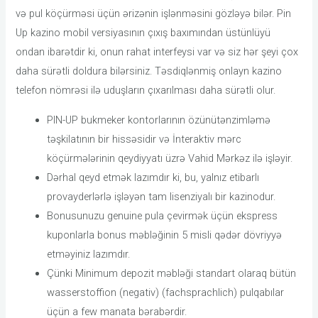
və pul köçürməsi üçün ərizənin işlənməsini gözləyə bilər. Pin
Up kazino mobil versiyasının çıxış baxımından üstünlüyü
ondan ibarətdir ki, onun rahat interfeysi var və siz hər şeyi çox
daha sürətli doldura bilərsiniz. Təsdiqlənmiş onlayn kazino
telefon nömrəsi ilə uduşların çıxarılması daha sürətli olur.
PIN-UP bukmeker kontorlarının özünütənzimləmə
təşkilatının bir hissəsidir və İnteraktiv mərc
köçürmələrinin qeydiyyatı üzrə Vahid Mərkəz ilə işləyir.
Dərhal qeyd etmək lazımdır ki, bu, yalnız etibarlı
provayderlərlə işləyən tam lisenziyalı bir kazinodur.
Bonusunuzu genuine pula çevirmək üçün ekspress
kuponlarla bonus məbləğinin 5 misli qədər dövriyyə
etməyiniz lazımdır.
Çünki Minimum depozit məbləği standart olaraq bütün
wasserstoffion (negativ) (fachsprachlich) pulqabılar
üçün a few manata bərabərdir.