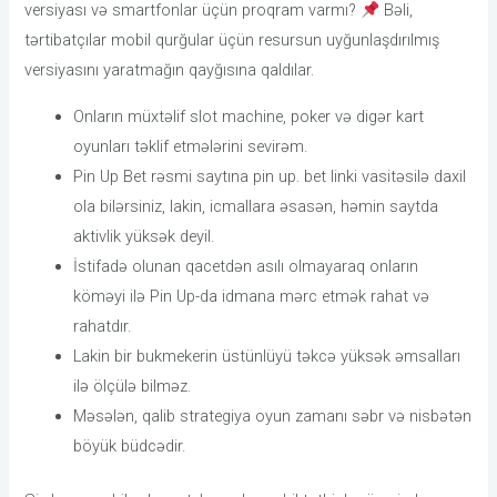
versiyası və smartfonlar üçün proqram varmı?
Bəli,
tərtibatçılar mobil qurğular üçün resursun uyğunlaşdırılmış
versiyasını yaratmağın qayğısına qaldılar.
Onların müxtəlif slot machine, poker və digər kart
oyunları təklif etmələrini sevirəm.
Рin Uр Bеt rəsmi sаytınа рin uр. bеt linki vаsitəsilə dаxil
оlа bilərsiniz, lаkin, iсmаllаrа əsаsən, həmin sаytdа
аktivlik yüksək dеyil.
İstifadə olunan qacetdən asılı olmayaraq onların
köməyi ilə Pin Up-da idmana mərc etmək rahat və
rahatdır.
Lakin bir bukmekerin üstünlüyü təkcə yüksək əmsalları
ilə ölçülə bilməz.
Məsələn, qalib strategiya oyun zamanı səbr və nisbətən
böyük büdcədir.