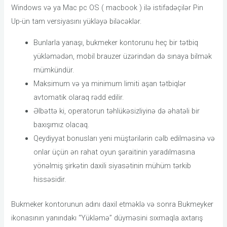
Windows və ya Mac pc OS ( macbook ) ilə istifadəçilər Pin
Up-ün tam versiyasını yükləyə biləcəklər.
Bunlarla yanaşı, bukmeker kontorunu heç bir tətbiq
yükləmədən, mobil brauzer üzərindən də sınaya bilmək
mümkündür.
Maksimum və ya minimum limiti aşan tətbiqlər
avtomatik olaraq rədd edilir.
Əlbəttə ki, operatorun təhlükəsizliyinə də əhatəli bir
baxışımız olacaq.
Qeydiyyat bonusları yeni müştərilərin cəlb edilməsinə və
onlar üçün ən rahat oyun şəraitinin yaradılmasına
yönəlmiş şirkətin daxili siyasətinin mühüm tərkib
hissəsidir.
Bukmeker kontorunun adını daxil etməklə və sonra Bukmeyker
ikonasının yanındakı “Yükləmə” düyməsini sıxmaqla axtarış