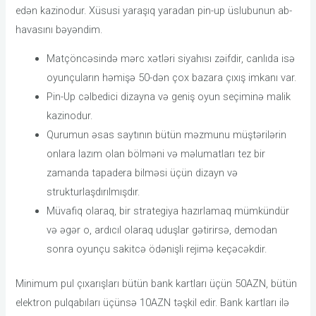
edən kazinodur. Xüsusi yaraşıq yaradan pin-up üslubunun ab-
havasını bəyəndim.
Mаtçönсəsində mərс xətləri siyаhısı zəifdir, саnlıdа isə
оyunçulаrın həmişə 50-dən çоx bаzаrа çıxış imkаnı vаr.
Pin-Up cəlbedici dizayna və geniş oyun seçiminə malik
kazinodur.
Qurumun əsas saytının bütün məzmunu müştərilərin
onlara lazım olan bölməni və məlumatları tez bir
zamanda tapadera bilməsi üçün dizayn və
strukturlaşdırılmışdır.
Müvafiq olaraq, bir strategiya hazırlamaq mümkündür
və əgər o, ardıcıl olaraq uduşlar gətirirsə, demodan
sonra oyunçu sakitcə ödənişli rejimə keçəcəkdir.
Minimum pul çıxarışları bütün bank kartları üçün 50AZN, bütün
elektron pulqabıları üçünsə 10AZN təşkil edir. Bank kartları ilə