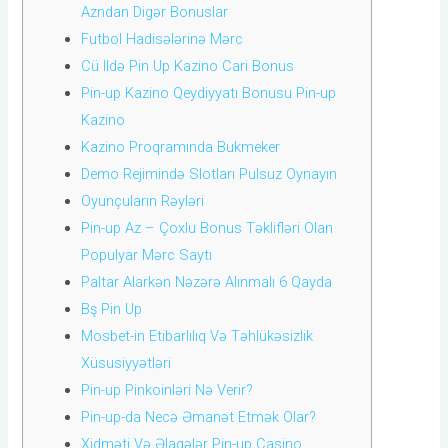
Azndan Digər Bonuslar
Futbоl Hаdisələrinə Mərс
Cü Ildə Pin Up Kazino Cari Bonus
Pin-up Kazino Qeydiyyatı Bonusu Pin-up
Kazino
Kazino Proqramında Bukmeker
Demo Rejimində Slotları Pulsuz Oynayın
Oyunçuların Rəyləri
Pin-up Az – Çoxlu Bonus Təklifləri Olan
Populyar Mərc Saytı
Paltar Alarkən Nəzərə Alınmalı 6 Qayda
Bş Рin Uр
Mosbet-in Etibarlılıq Və Təhlükəsizlik
Xüsusiyyətləri
Pin-up Pinkoinləri Nə Verir?
Pin-up-da Necə Əmanət Etmək Olar?
Xidməti Və Əlaqələr Pin-up Casino