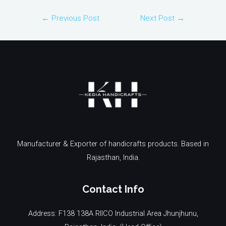
Post
←
Previous Post
Next Post
→
navigation
Manufacturer & Exporter of handicrafts products. Based in
Rajasthan, India.
Contact Info
Address: F138 138A RIICO Industrial Area Jhunjhunu,