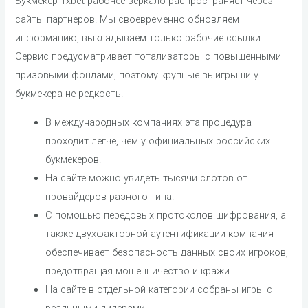
Букмекер 1xbet рабочее зеркало распространяет через
сайты партнеров. Мы своевременно обновляем
информацию, выкладываем только рабочие ссылки.
Сервис предусматривает тотализаторы с повышенными
призовыми фондами, поэтому крупные выигрыши у
букмекера не редкость.
В международных компаниях эта процедура
проходит легче, чем у официальных российских
букмекеров.
На сайте можно увидеть тысячи слотов от
провайдеров разного типа.
С помощью передовых протоколов шифрования, а
также двухфакторной аутентификации компания
обеспечивает безопасность данных своих игроков,
предотвращая мошенничество и кражи.
На сайте в отдельной категории собраны игры с
реальными дилерами.