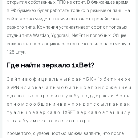
открытия собственных ППС не стоит. В ближайшее время
в РФ букмекер будет работать только в режиме онлайн. На
сайте можно увидеть тысячи слотов от провайдеров
разного типа. Компания устанавливает софт от топовых
студий типа Wazdan, Yggdrasil, NetEnt и подобных. Общее
количество поставщиков слотов перевалило за отметку в
128 штук.
Где найти зеркало 1xBet?
З а й т и в о ф и ц и а л ь н ы й с а й т Б К « 1х б е т » ч е р е
з VPN и л и с к а ч а т ь м о б и л ь н о е п р и л о ж е н и е и
с д е л а т ь з а п р о с в с л у ж б у п о д д е р ж к и. В о т в
е т н о м с о о б щ е н и и в а м п р и д е т с с ы л к а н а а к
т у а л ь н о е з е р к а л о. 1XBET з е р к а л о э т а н а и л у
ч ш а я б у к м е к е р с к а я к о н т о р а.
Кроме того, с уверенностью можем заявить, что после