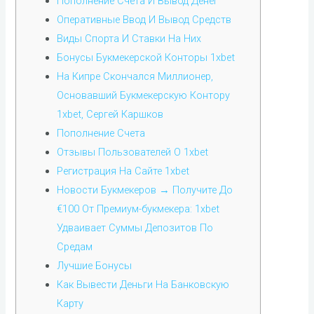
Пополнение Счета И Вывод Денег
Оперативные Ввод И Вывод Средств
Виды Спорта И Ставки На Них
Бонусы Букмекерской Конторы 1xbet
На Кипре Скончался Миллионер,
Основавший Букмекерскую Контору
1xbet, Сергей Каршков
Пополнение Счета
Отзывы Пользователей О 1xbet
Регистрация На Сайте 1xbet
Новости Букмекеров → Получите До
€100 От Премиум-букмекера: 1xbet
Удваивает Суммы Депозитов По
Средам
Лучшие Бонусы
Как Вывести Деньги На Банковскую
Карту