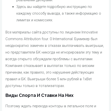
Здесь вы найдете подробную инструкцию по
каждому способу вывода, а также информацию о
лимитах и комиссиях.
Все материалы сайта доступны по лицензии Innovative
Commons Attribution four. 0 International. Букмекер был
неоднократно замечен в отказах выплачивать выигрыши,
но представители БК никогда не игнорировали эту тему и
всегда открыто обсуждали проблемы с выплатами.
Компания отказывает в выплатах только по веским
причинам, как правило, это нарушение действующих
правил и БК. Выигрыши более 5 млн рублей в 1xBet
доступны только в тотализаторах.
Виды Спорта И Ставки На Них
Поэтому ждать перехода конторы в легальное поле и