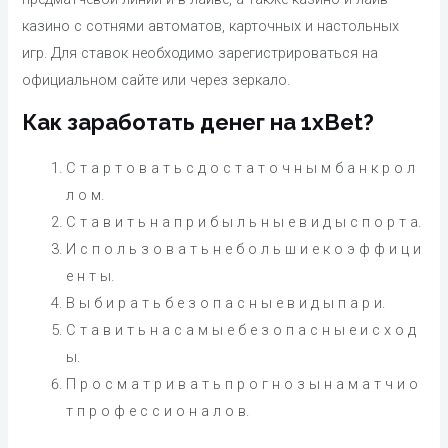
казино с сотнями автоматов, карточных и настольных
игр. Для ставок необходимо зарегистрироваться на
официальном сайте или через зеркало.
Как заработать денег на 1xBet?
С т а р т о в а т ь с д о с т а т о ч н ы м б а н к р о л
л о м.
С т а в и т ь н а п р и б ы л ь н ы е в и д ы с п о р т а.
И с п о л ь з о в а т ь н е б о л ь ш и е к о э ф ф и ц и
е н т ы.
В ы б и р а т ь б е з о п а с н ы е в и д ы п а р и.
С т а в и т ь н а с а м ы е б е з о п а с н ы е и с х о д
ы.
П р о с м а т р и в а т ь п р о г н о з ы н а м а т ч и о
т п р о ф е с с и о н а л о в.