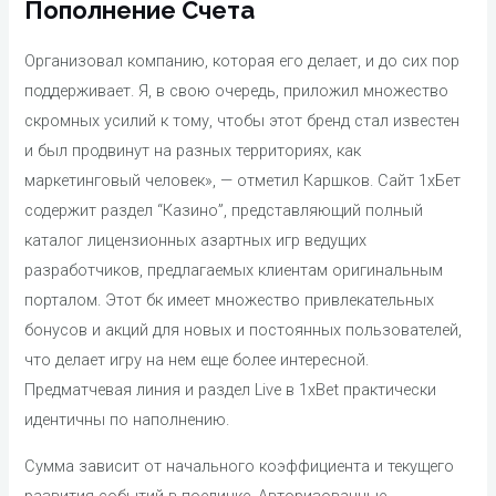
Пополнение Счета
Организовал компанию, которая его делает, и до сих пор
поддерживает. Я, в свою очередь, приложил множество
скромных усилий к тому, чтобы этот бренд стал известен
и был продвинут на разных территориях, как
маркетинговый человек», — отметил Каршков. Сайт 1хБет
содержит раздел “Казино”, представляющий полный
каталог лицензионных азартных игр ведущих
разработчиков, предлагаемых клиентам оригинальным
порталом. Этот бк имеет множество привлекательных
бонусов и акций для новых и постоянных пользователей,
что делает игру на нем еще более интересной.
Предматчевая линия и раздел Live в 1xBet практически
идентичны по наполнению.
Сумма зависит от начального коэффициента и текущего
развития событий в поединке. Авторизованные