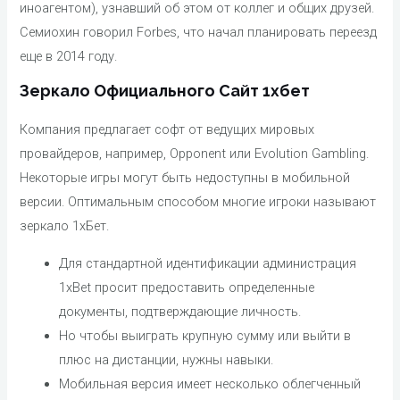
иноагентом), узнавший об этом от коллег и общих друзей.
Семиохин говорил Forbes, что начал планировать переезд
еще в 2014 году.
Зеркало Официального Сайт 1хбет
Компания предлагает софт от ведущих мировых
провайдеров, например, Opponent или Evolution Gambling.
Некоторые игры могут быть недоступны в мобильной
версии. Оптимальным способом многие игроки называют
зеркало 1xБет.
Для стандартной идентификации администрация
1xBet просит предоставить определенные
документы, подтверждающие личность.
Но чтобы выиграть крупную сумму или выйти в
плюс на дистанции, нужны навыки.
Мобильная версия имеет несколько облегченный