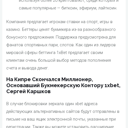
используя более 20 криптовалют, среди которых и
самые популярные — биткоин, эфириум, лайткоин.
Компания предлагает игрокам ставки на спорт, игры в
казино. Беттеры ценят букмекера из-за разнообразного
бонусного предложения. Поддержка предусмотрена для
фанатов спортивных пари, слотов. Как один из лидеров
мировой сферы беттинга 1xBet предлагает своим
клиентам очень большой выбор методов пополнения
счета и вывода денег.
На Кипре Скончался Миллионер,
Основавший Букмекерскую Контору 1xbet,
Сергей Каршков
В случае блокировки зеркала один xbet адреса
действующих альтернативных сайтов будут отправлены в
письме на ваш ящик электронной почты, указанные при
регистрации. Также вы можете установить расширение