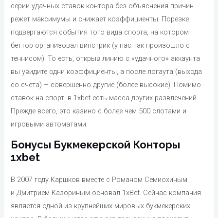
серии удачных ставок контора без объяснения причин
режет максимумы и снижает коэффициенты. Порезке
подвергаются события того вида спорта, на котором
беттор организовал винстрик (у нас так произошло с
теннисом). То есть, открыв линию с «удачного» аккаунта
вы увидите одни коэффициенты, а после логаута (выхода
со счета) – совершенно другие (более высокие). Помимо
ставок на спорт, в 1xbet есть масса других развлечений.
Прежде всего, это казино с более чем 500 слотами и
игровыми автоматами.
Бонусы Букмекерской Конторы
1xbet
В 2007 году Каршков вместе с Романом Семиохиным
и Дмитрием Казориным основал 1xBet. Сейчас компания
является одной из крупнейших мировых букмекерских