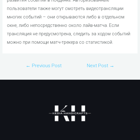
пользователи также могут смотреть видеотрансляции
многих событий – они открываются либо в отдельном
окне, либо непосредственно около лайв-матча. Если
трансляция не предусмотрена, следить за ходом событий
можно при помощи матч-трекера со статистикой.
Post
←
Previous Post
Next Post
→
navigation