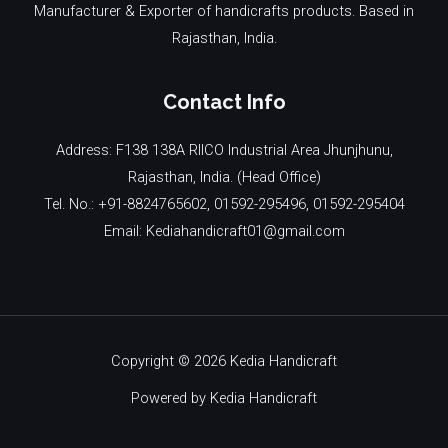
Manufacturer & Exporter of handicrafts products. Based in
Rajasthan, India.
Contact Info
Address: F138 138A RIICO Industrial Area Jhunjhunu,
Rajasthan, India. (Head Office)
Tel. No.: +91-8824765602, 01592-295496, 01592-295404
Email: Kediahandicraft01@gmail.com
Copyright © 2026 Kedia Handicraft
Powered by Kedia Handicraft