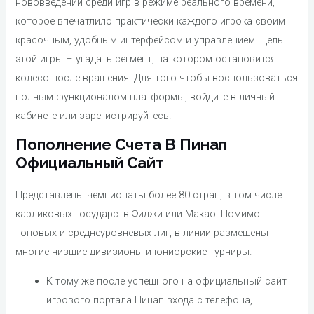
нововведений среди игр в режиме реального времени,
которое впечатлило практически каждого игрока своим
красочным, удобным интерфейсом и управлением. Цель
этой игры – угадать сегмент, на котором остановится
колесо после вращения. Для того чтобы воспользоваться
полным функционалом платформы, войдите в личный
кабинете или зарегистрируйтесь.
Пополнение Счета В Пинап
Официальный Сайт
Представлены чемпионаты более 80 стран, в том числе
карликовых государств Фиджи или Макао. Помимо
топовых и среднеуровневых лиг, в линии размещены
многие низшие дивизионы и юниорские турниры.
К тому же после успешного на официальный сайт
игрового портала Пинап входа с телефона,