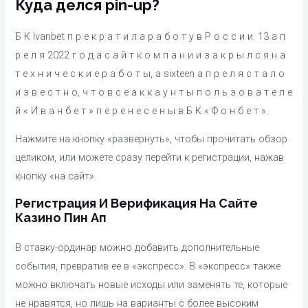
Куда делся pin-up?
Б К Ivanbet п р е к р а т и л а р а б о т у в Р о с с и и. 13 а п
р е л я 2022 г о д а с а й т к о м п а н и и з а к р ы л с я н а
т е х н и ч е с к и е р а б о т ы, а sixteen а п р е л я с т а л о
и з в е с т н о, ч т о в с е а к к а у н т ы п о л ь з о в а т е л е
й « И в а н б е т » п е р е н е с е н ы в Б К « Ф о н б е т ».
Нажмите на кнопку «развернуть», чтобы прочитать обзор
целиком, или можете сразу перейти к регистрации, нажав
кнопку «на сайт».
Регистрация И Верификация На Сайте
Казино Пин Ап
В ставку-ординар можно добавить дополнительные
события, превратив ее в «экспресс». В «экспресс» также
можно включать новые исходы или заменять те, которые
не нравятся, но лишь на варианты с более высоким