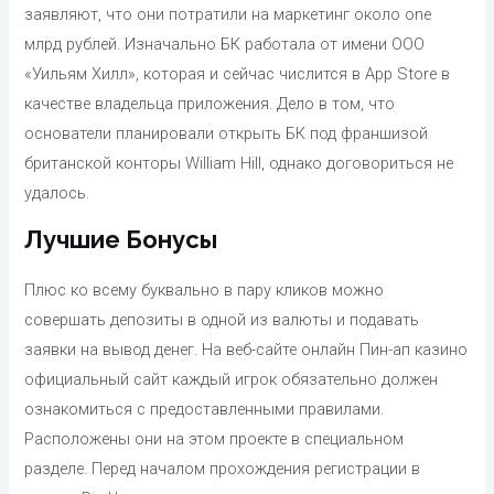
заявляют, что они потратили на маркетинг около one
млрд рублей. Изначально БК работала от имени ООО
«Уильям Хилл», которая и сейчас числится в App Store в
качестве владельца приложения. Дело в том, что
основатели планировали открыть БК под франшизой
британской конторы William Hill, однако договориться не
удалось.
Лучшие Бонусы
Плюс ко всему буквально в пару кликов можно
совершать депозиты в одной из валюты и подавать
заявки на вывод денег. На веб-сайте онлайн Пин-ап казино
официальный сайт каждый игрок обязательно должен
ознакомиться с предоставленными правилами.
Расположены они на этом проекте в специальном
разделе. Перед началом прохождения регистрации в