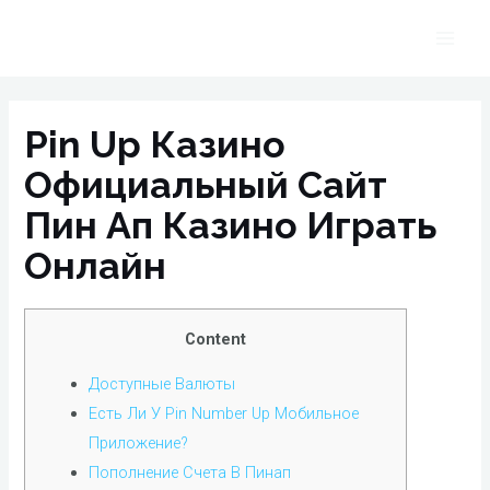
Skip
to
Main
content
Men
Pin Up Казино
Официальный Сайт
Пин Ап Казино Играть
Онлайн
Content
Доступные Валюты
Есть Ли У Pin Number Up Мобильное
Приложение?
Пополнение Счета В Пинап