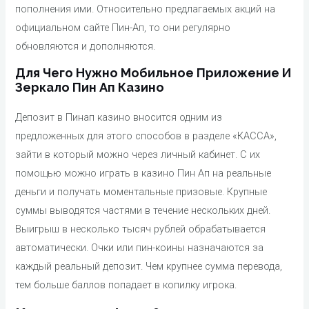
пополнения ими. Относительно предлагаемых акций на
официальном сайте Пин-Ап, то они регулярно
обновляются и дополняются.
Для Чего Нужно Мобильное Приложение И
Зеркало Пин Ап Казино
Депозит в Пинап казино вносится одним из
предложенных для этого способов в разделе «КАССА»,
зайти в который можно через личный кабинет. С их
помощью можно играть в казино Пин Ап на реальные
деньги и получать моментальные призовые. Крупные
суммы выводятся частями в течение нескольких дней.
Выигрыш в несколько тысяч рублей обрабатывается
автоматически. Очки или пин-коины назначаются за
каждый реальный депозит. Чем крупнее сумма перевода,
тем больше баллов попадает в копилку игрока.