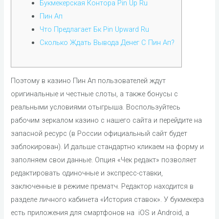
Букмекерская Контора Pin Up Ru
Пин Ап
Что Предлагает Бк Pin Upward Ru
Сколько Ждать Вывода Денег С Пин Ап?
Поэтому в казино Пин Ап пользователей ждут
оригинальные и честные слоты, а также бонусы с
реальными условиями отыгрыша. Воспользуйтесь
рабочим зеркалом казино с нашего сайта и перейдите на
запасной ресурс (в России официальный сайт будет
заблокирован). И дальше стандартно кликаем на форму и
заполняем свои данные. Опция «Чек редакт» позволяет
редактировать одиночные и экспресс-ставки,
заключенные в режиме прематч. Редактор находится в
разделе личного кабинета «История ставок». У букмекера
есть приложения для смартфонов на iOS и Android, а