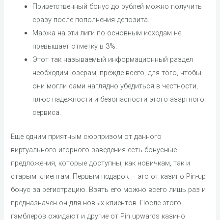
Приветственный бонус до рублей можно получить
сразу после пополнения депозита.
Маржа на эти лиги по основным исходам не
превышает отметку в 3%.
Этот так называемый информационный раздел
необходим юзерам, прежде всего, для того, чтобы
они могли сами наглядно убедиться в честности,
плюс надежности и безопасности этого азартного
сервиса.
Еще одним приятным сюрпризом от данного
виртуального игорного заведения есть бонусные
предложения, которые доступны, как новичкам, так и
старым клиентам. Первым подарок – это от казино Pin-up
бонус за регистрацию. Взять его можно всего лишь раз и
предназначен он для новых клиентов. После этого
гэмблеров ожидают и другие от Pin upwards казино