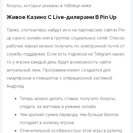
бонусы, которые указаны в таблице ниже.
Живое Казино С Live-дилерами В Pin Up
Также, слотхантеры найдут их и на партнерских сайтах Pin-
up casino онлайн или в группах социальных сетей. Список
рабочих зеркал можно получить по электронной почте от
службы поддержки. Если есть подписка на Telegram канал,
то у игрока каждый день будет возможность найти
актуальный линк. Программа-клиент создается для
смартфонов и планшетов с операционной системой
Андроид.
Теперь можно делать ставки, получать бонусы,
следить за матчами в режиме онлайн.
Чем крупнее сумма перевода, тем больше баллов
попадает в копилку игрока.
Отличительной особенностью этой игры в рулетку