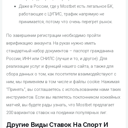
Даже в России, где у Mostbet есть легальное БК,
работающее с ЦУПИС, трафик напрямую не
принимается, потому что очень перегрет рынок.
По завершении регистрации необходимо пройти
верификацию аккаунта. На руках нужно иметь
стандартный набор документов – паспорт гражданина
России, ИНН или СНИЛС (лучше и то, и другое). Для
реализации услуг и функций нашего сайта, а также для
сбора данных о том, как посетители взаимодействуют с
ним, мы применяем в том числе и файлы cookie. Нажимая
“Принять”, вы соглашаетесь с использованием нами таких
инструментов. Если вы являетесь поклонником хоккейных
матчей, вы будете рады узнать, что Mostbet предлагает
200 вариантов ставок на поединки популярных лиг.
Другие Виды Ставок На Спорт И