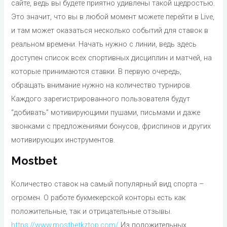
сайте, ведь вы будете приятно удивлены такой щедростью.
Это значит, что вы в любой момент можете перейти в Live,
и там может оказаться несколько событий для ставок в
реальном времени. Начать нужно с линии, ведь здесь
доступен список всех спортивных дисциплин и матчей, на
которые принимаются ставки. В первую очередь,
обращать внимание нужно на количество турниров.
Каждого зарегистрированного пользователя будут
“добивать” мотивирующими пушами, письмами и даже
звонками с предложениями бонусов, фриспинов и других
мотивирующих инструментов.
Mostbet
Количество ставок на самый популярный вид спорта –
огромен. О работе букмекерской конторы есть как
положительные, так и отрицательные отзывы.
https://www.mostbetkztop.com/
Из положительных