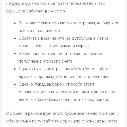
на руку, ведь чем больше тратит пользователь, тем
больше заработает вебмастер.
Вы можете смотреть матчи по странам, выбирая из
списка с названиями.
Обратите внимание, что на футбольные матчи
может предлагаться нулевая маржа.
Бонус распространяется только на первое
пополнение игрового счёта.
Однако путь к выигрышам в Мостбет и любом
другом игорном клубе не так прост и очевиден.
Однако, перед выбором способа стоит
ознакомиться с комиссиями и лимитами на вывод
денег, чтобы избежать неприятных сюрпризов.
В общем, я рекомендую этого букмекера каждого из вас, и
обязательно прочитайте информацию о бонусах на этом