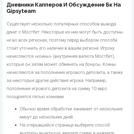
Дневники Капперов И Обсуждение Бк На
Gipsyteam
Существует несколько популярных способов вывода
денег с Мостбет. Некоторые из них могут быть доступны
не во всех регионах, поэтому перед выбором способа
стоит уточнить его наличие в вашем регионе. Игроку
начисляются «коины» (внутренняя валюта Мостбет),
которые он затем может обменять на бонусы. Коины
начисляются за пополнения игрового депозита, а также
за некоторые другие действия игрока. Например,
пополнение игрового депозита на сумму 10 евро
поощряется пятью коинами.
Обычно время обработки занимает от нескольких
минут до нескольких дней.
На открывшейся странице выберите способ
выплаты выигрыша, введите сумму и нажмите