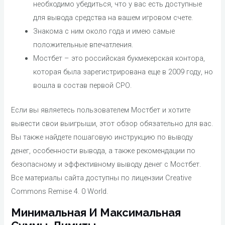
необходимо убедиться, что у вас есть доступные
для вывода средства на вашем игровом счете.
Знакома с ним около года и имею самые
положительные впечатления.
Мостбет – это российская букмекерская контора,
которая была зарегистрирована еще в 2009 году, но
вошла в состав первой СРО.
Если вы являетесь пользователем Мостбет и хотите
вывести свои выигрыши, этот обзор обязательно для вас.
Вы также найдете пошаговую инструкцию по выводу
денег, особенности вывода, а также рекомендации по
безопасному и эффективному выводу денег с Мостбет.
Все материалы сайта доступны по лицензии Creative
Commons Remise 4. 0 World.
Минимальная И Максимальная