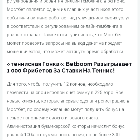
регулирования и развития онлайн-гемблинга в регионе.
Мостбет является одним из главных участников этого
события и активно работает над улучшением своих услуг
в соответствии с регулированием онлайн-гемблинга в
разных странах. Также стоит учитывать, что Мостбет
может проверять запросы на вывод денег на предмет
мошенничества, что может затянуть время обработки.
«теннисная Гонка»: Betboom Разыгрывает
1 000 Фрибетов За Ставки На Теннис!
Для того, чтобы получить 12 коинов, необходимо
перевести на свой игровой счет сумму в 225 евро. Все
новые клиенты, которые впервые сделали регистрацию в
Мостбет, по своему желанию могут получить бонус на
первое пополнение своего игрового счета.
Администрация букмекерской конторы начислит бонус,
равный 100% от суммы пополнения, но не более 300