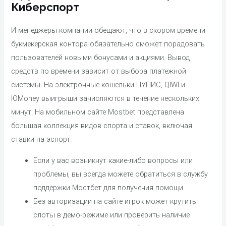
Киберспорт
И менеджеры компании обещают, что в скором времени
букмекерская контора обязательно сможет порадовать
пользователей новыми бонусами и акциями. Вывод
средств по времени зависит от выбора платежной
системы. На электронные кошельки ЦУПИС, QIWI и
ЮMoney выигрыши зачисляются в течение нескольких
минут. На мобильном сайте Mostbet представлена
большая коллекция видов спорта и ставок, включая
ставки на эспорт.
Если у вас возникнут какие-либо вопросы или
проблемы, вы всегда можете обратиться в службу
поддержки Мостбет для получения помощи.
Без авторизации на сайте игрок может крутить
слоты в демо-режиме или проверить наличие