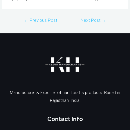
Post
←
Previous Post
Next Post
→
navigation
Manufacturer & Exporter of handicrafts products. Based in
Rajasthan, India.
Contact Info