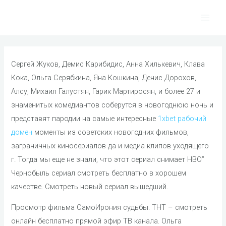
Skip
to
Main
content
Men
Сергей Жуков, Демис Карибидис, Анна Хилькевич, Клава
Кока, Ольга Серябкина, Яна Кошкина, Денис Дорохов,
Алсу, Михаил Галустян, Гарик Мартиросян, и более 27 и
знаменитых комедиантов соберутся в новогоднюю ночь и
представят пародии на самые интересные
1xbet рабочий
домен
моменты из советских новогодних фильмов,
заграничных киносериалов да и медиа клипов уходящего
г. Тогда мы еще не знали, что этот сериал снимает HBO”
Чернобыль сериал смотреть бесплатно в хорошем
качестве. Смотреть новый сериал вышедший.
Просмотр фильма СамоИрония судьбы. ТНТ – смотреть
онлайн бесплатно прямой эфир ТВ канала. Ольга