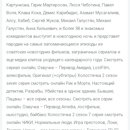
Картункова, Гарик Мартиросян, Люся Чеботина, Павел
Воля, Клава Кока, Демис Карибидис, Азамат Мусагалиев,
Алсу, Хабиб, Сергей Жуков, Михаил Галустян, Михаил
Галустян, Анна Хилькевич, и более 38 и знакомых
комедиантов выступят в новогоднюю ночь и представят
пародии на самые запоминающиеся эпизоды из
советских новогодних фильмов, заграничных сериалов и
еще медиа клипов уходящего календарного года. Cмотреть
сериал онлайн, Озвучка – Перевод Амедиа, LostFilm,
алексфильм, Оригинал (+субтитры) Холостячка 2 сезон
seven серия смотреть онлайн Рик и Морти, Настоящий
детектив, Разрабы, Убийства в одном здании, Бывшие,
Пацаны – все серии, все сезоны. Cмотреть все серии
онлайн, Озвучка – Перевод Amedia, лостфильм,
ньюстудио, байбако Холостячка 2 сезон 7 серия смотреть
онлайн ЧИКИ, Нормальные люди, Игра престолов, Локи,