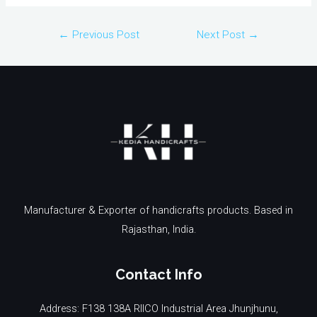
Post
←
Previous Post
Next Post
→
navigation
Manufacturer & Exporter of handicrafts products. Based in
Rajasthan, India.
Contact Info
Address: F138 138A RIICO Industrial Area Jhunjhunu,