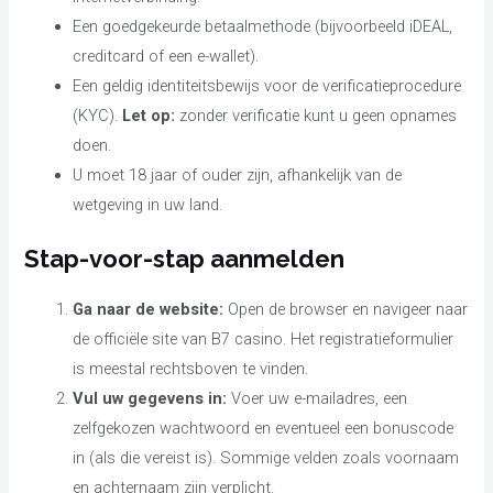
Een goedgekeurde betaalmethode (bijvoorbeeld iDEAL,
creditcard of een e-wallet).
Een geldig identiteitsbewijs voor de verificatieprocedure
(KYC).
Let op:
zonder verificatie kunt u geen opnames
doen.
U moet 18 jaar of ouder zijn, afhankelijk van de
wetgeving in uw land.
Stap-voor-stap aanmelden
Ga naar de website:
Open de browser en navigeer naar
de officiële site van B7 casino. Het registratieformulier
is meestal rechtsboven te vinden.
Vul uw gegevens in:
Voer uw e-mailadres, een
zelfgekozen wachtwoord en eventueel een bonuscode
in (als die vereist is). Sommige velden zoals voornaam
en achternaam zijn verplicht.