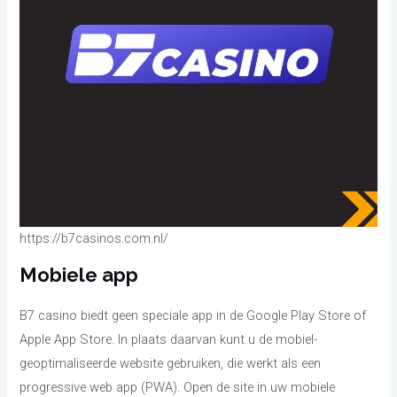
https://b7casinos.com.nl/
Mobiele app
B7 casino biedt geen speciale app in de Google Play Store of
Apple App Store. In plaats daarvan kunt u de mobiel-
geoptimaliseerde website gebruiken, die werkt als een
progressive web app (PWA). Open de site in uw mobiele