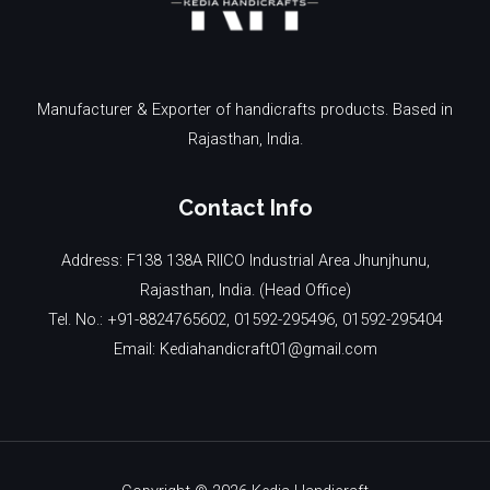
Manufacturer & Exporter of handicrafts products. Based in
Rajasthan, India.
Contact Info
Address: F138 138A RIICO Industrial Area Jhunjhunu,
Rajasthan, India. (Head Office)
Tel. No.: +91-8824765602, 01592-295496, 01592-295404
Email: Kediahandicraft01@gmail.com