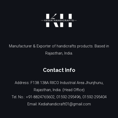
Manufacturer & Exporter of handicrafts products. Based in
Rajasthan, India.
Contact Info
Address: F138 138A RIICO Industrial Area Jhunjhunu,
Rajasthan, India. (Head Office)
Tel. No.: +91-8824765602, 01592-295496, 01592-295404
Email: Kediahandicraft01@gmail.com