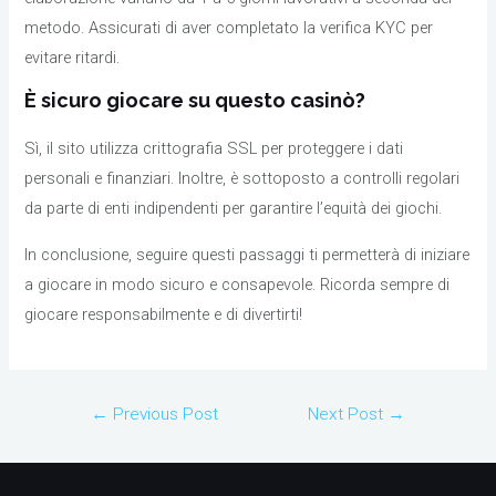
metodo. Assicurati di aver completato la verifica KYC per
evitare ritardi.
È sicuro giocare su questo casinò?
Sì, il sito utilizza crittografia SSL per proteggere i dati
personali e finanziari. Inoltre, è sottoposto a controlli regolari
da parte di enti indipendenti per garantire l’equità dei giochi.
In conclusione, seguire questi passaggi ti permetterà di iniziare
a giocare in modo sicuro e consapevole. Ricorda sempre di
giocare responsabilmente e di divertirti!
Post
←
Previous Post
Next Post
→
navigation