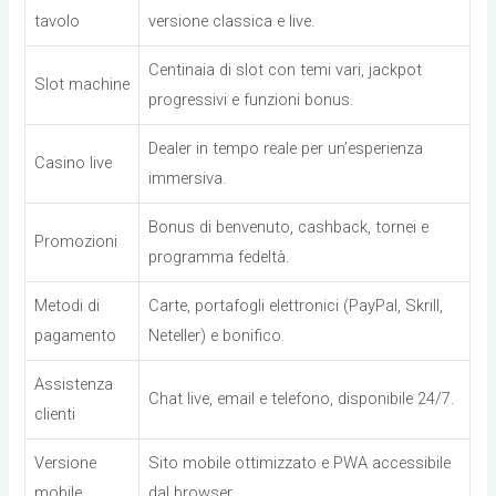
tavolo
versione classica e live.
Centinaia di slot con temi vari, jackpot
Slot machine
progressivi e funzioni bonus.
Dealer in tempo reale per un’esperienza
Casino live
immersiva.
Bonus di benvenuto, cashback, tornei e
Promozioni
programma fedeltà.
Metodi di
Carte, portafogli elettronici (PayPal, Skrill,
pagamento
Neteller) e bonifico.
Assistenza
Chat live, email e telefono, disponibile 24/7.
clienti
Versione
Sito mobile ottimizzato e PWA accessibile
mobile
dal browser.