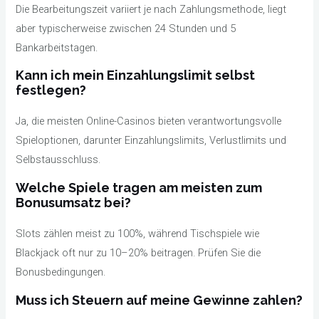
Die Bearbeitungszeit variiert je nach Zahlungsmethode, liegt
aber typischerweise zwischen 24 Stunden und 5
Bankarbeitstagen.
Kann ich mein Einzahlungslimit selbst
festlegen?
Ja, die meisten Online-Casinos bieten verantwortungsvolle
Spieloptionen, darunter Einzahlungslimits, Verlustlimits und
Selbstausschluss.
Welche Spiele tragen am meisten zum
Bonusumsatz bei?
Slots zählen meist zu 100%, während Tischspiele wie
Blackjack oft nur zu 10–20% beitragen. Prüfen Sie die
Bonusbedingungen.
Muss ich Steuern auf meine Gewinne zahlen?