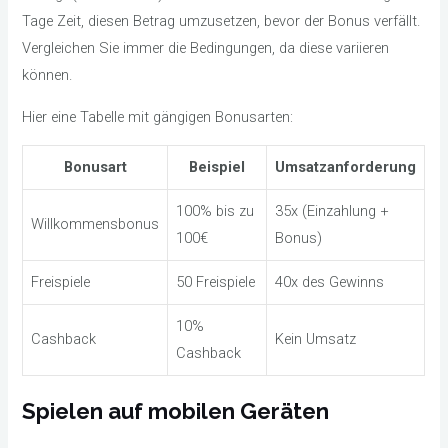
Tage Zeit, diesen Betrag umzusetzen, bevor der Bonus verfällt.
Vergleichen Sie immer die Bedingungen, da diese variieren
können.
Hier eine Tabelle mit gängigen Bonusarten:
Bonusart
Beispiel
Umsatzanforderung
100% bis zu
35x (Einzahlung +
Willkommensbonus
100€
Bonus)
Freispiele
50 Freispiele
40x des Gewinns
10%
Cashback
Kein Umsatz
Cashback
Spielen auf mobilen Geräten