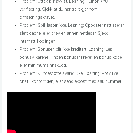
Problem: Uttak blir avvist. Løsning: Fullfør KYC-
verifisering. Sjekk at du har spilt gjennom
omsetningskravet.
Problem: Spill laster ikke. Løsning: Oppdater nettleseren,
slett cache, eller prøv en annen nettleser. Sjekk
internettilkoblingen.
Problem: Bonusen blir ikke kreditert. Løsning: Les
bonusvilkårene – noen bonuser krever en bonus kode
eller minimumsinnskudd.
Problem: Kundestøtte svarer ikke. Løsning: Prøv live
chat i kontortiden, eller send e-post med sak nummer.