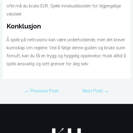
ofte må du bruke EUR. Sjekk innskuddssiden for tilgjengelige
valutaer.
Konklusjon
Å spille på nettcasino kan være underholdende, men det krever
kunnskap om reglene. Ved å følge denne guiden og bruke sunn
fornuft, kan du få en trygg og hyggelig opplevelse. Husk alltid å
spille ansvarlig og sett grenser for deg selv.
Post
←
Previous Post
Next Post
→
navigation