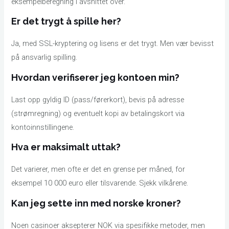
eksempelberegning i avsnittet over.
Er det trygt å spille her?
Ja, med SSL-kryptering og lisens er det trygt. Men vær bevisst
på ansvarlig spilling.
Hvordan verifiserer jeg kontoen min?
Last opp gyldig ID (pass/førerkort), bevis på adresse
(strømregning) og eventuelt kopi av betalingskort via
kontoinnstillingene.
Hva er maksimalt uttak?
Det varierer, men ofte er det en grense per måned, for
eksempel 10 000 euro eller tilsvarende. Sjekk vilkårene.
Kan jeg sette inn med norske kroner?
Noen casinoer aksepterer NOK via spesifikke metoder, men